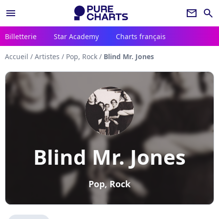
menu
newsletter
search
Billetterie
Star Academy
Charts français
Accueil
/
Artistes
/
Pop, Rock
/
Blind Mr. Jones
Blind Mr. Jones
Pop, Rock