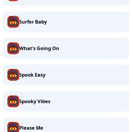
Surfer Baby
What's Going On
Spook Easy
Spooky Vibes
Please Me