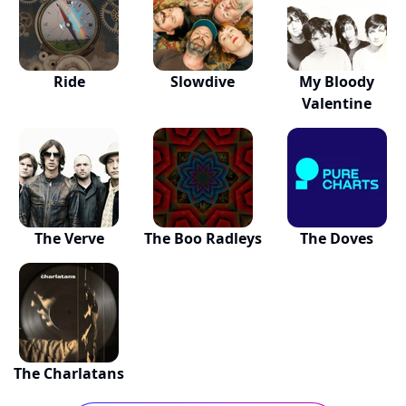
Ride
Slowdive
My Bloody
Valentine
The Verve
The Boo Radleys
The Doves
The Charlatans