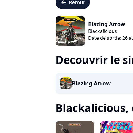
arrow_left
Retour
Blazing Arrow
Blackalicious
Date de sortie: 26 a
Decouvrir le s
Blazing Arrow
Blackalicious, c