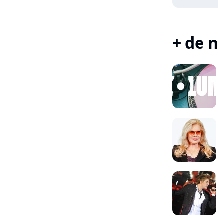
+ de n