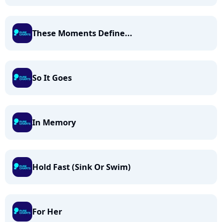
These Moments Define...
So It Goes
In Memory
Hold Fast (Sink Or Swim)
For Her