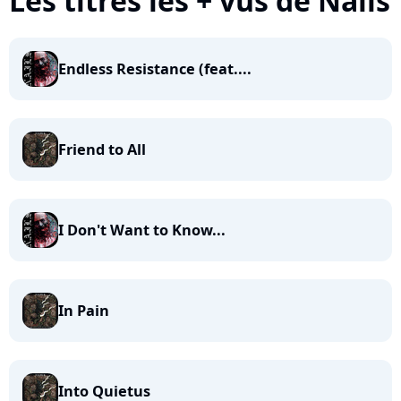
Les titres les + vus de Nails
Endless Resistance (feat....
Friend to All
I Don't Want to Know...
In Pain
Into Quietus