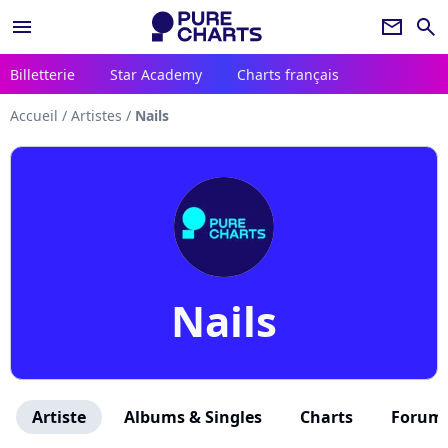
menu
newsletter
search
Billetterie
Star Academy
Charts français
Accueil
/
Artistes
/
Nails
Nails
Artiste
Albums & Singles
Charts
Forum