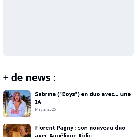
+ de news :
Sabrina ("Boys") en duo avec... une
IA
May 2, 2026
Florent Pagny : son nouveau duo
avec Angélique Kidjo