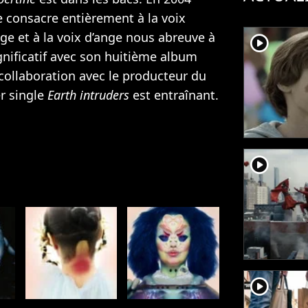
e consacre entièrement à la voix
e et à la voix d’ange nous abreuve à
player2
nificatif avec son huitième album
collaboration avec le producteur du
er single
Earth intruders
est entraînant.
player2
player2