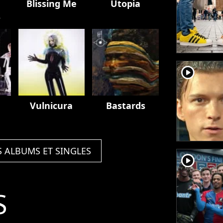
Blissing Me
Utopia
player2
Vulnicura
Bastards
S ALBUMS ET SINGLES
player2
S