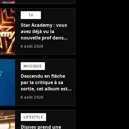
TV
Star Academy : vous
avez déjà vu la
nouvelle prof dans
The Voice et aux
6 août 2026
Enfoirés
MUSIQUE
Descendu en flèche
par la critique à sa
sortie, cet album est
en train de devenir le
6 août 2026
plus populaire de son
auteur
LIFESTYLE
Disney prend une