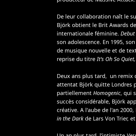
De leur collaboration naît le s
Björk obtient le Brit Awards de
internationale féminine.
Debut
son adolescence. En 1995, so
de musique nouvelle et de tex
reprise du titre
It's Oh So Quiet,
Deux ans plus tard, un remix
attentat Björk quitte Londres 
partiellement
Homogenic
, qui
succès considérable, Björk app
créative. A l'aube de l'an 2000,
in the Dark
de
Lars Von Trier
, e
Un an plus tard, l’intimiste
Ves