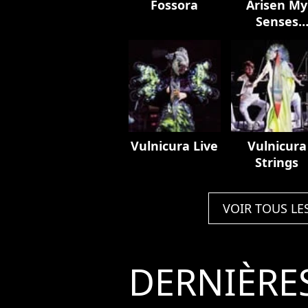
Fossora
Arisen My
Senses
(Remixes)
Vulnicura Live
Vulnicura
Strings
VOIR TOUS LE
DERNIÈRE