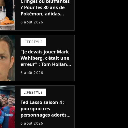
Cringes ou bluffantes
? Pour les 30 ans de
Pokémon, adidas
dévoile une énorme
6 août 2026
collection de sneakers
et je ne sais pas quoi
en penser
LIFESTYLE
"Je devais jouer Mark
Wahlberg, c'était une
erreur" : Tom Holland,
la star de Spider-Man,
6 août 2026
ne referait pas ce
blockbuster
LIFESTYLE
Ted Lasso saison 4 :
pourquoi ces
personnages adorés
des fans ne sont pas
6 août 2026
dans la suite ?