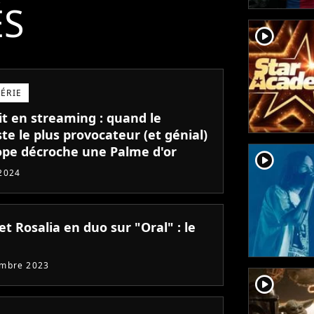
ÉS
player2
SÉRIE
it en streaming : quand le
te le plus provocateur (et génial)
ope décroche une Palme d'or
player2
2024
et Rosalia en duo sur "Oral" : le
embre 2023
player2