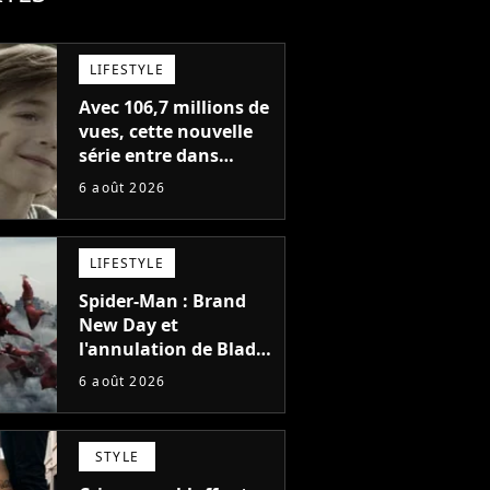
LIFESTYLE
Avec 106,7 millions de
vues, cette nouvelle
série entre dans
l'histoire de Netflix en
6 août 2026
seulement 48 jours
LIFESTYLE
Spider-Man : Brand
New Day et
l'annulation de Blade
montrent que Marvel
6 août 2026
n'est plus capable de
faire quoi que ce soit
de simple
STYLE