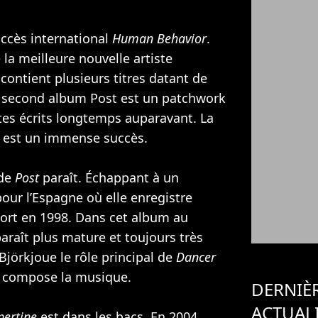
uccès international
Human Behavior
.
 la meilleure nouvelle artiste
contient plusieurs titres datant de
n second album Post est un patchwork
tes écrits longtemps auparavant. La
est un immense succès.
 de
Post
paraît. Échappant à un
pour l’Espagne où elle enregistre
 sort en 1998. Dans cet album au
araît plus mature et toujours très
 Björkjoue le rôle principal de
Dancer
t compose la musique.
DERNIÈ
ACTUAL
pertine
est dans les bacs. En 2004