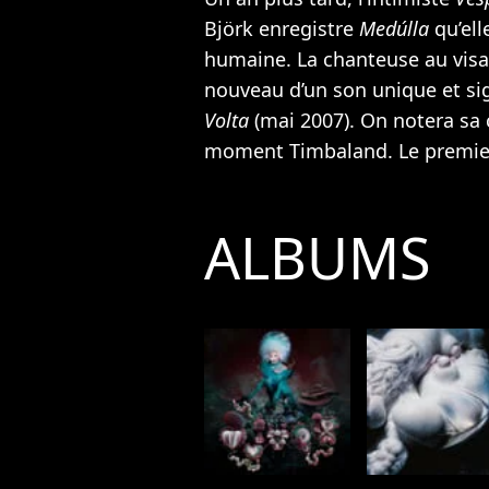
Björk enregistre
Medúlla
qu’ell
humaine. La chanteuse au visag
nouveau d’un son unique et sig
Volta
(mai 2007). On notera sa 
moment
Timbaland
. Le premi
ALBUMS