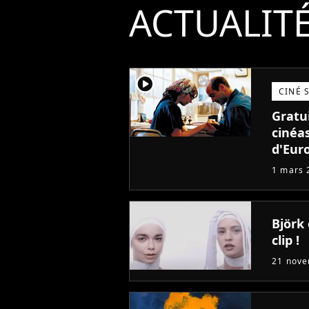
ACTUALIT
player2
CINÉ 
Gratu
cinéas
d'Eur
1 mars 
Björk 
clip !
21 nov