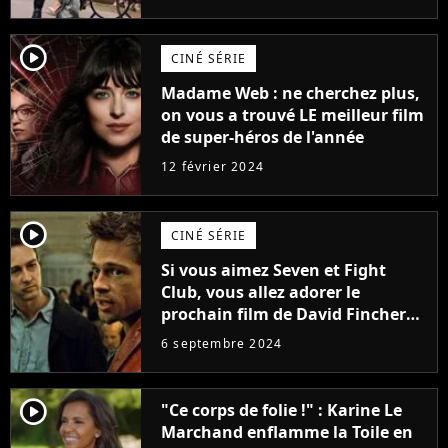
(exclu)
player2
CINÉ SÉRIE
Madame Web : ne cherchez plus,
on vous a trouvé LE meilleur film
de super-héros de l'année
12 février 2024
player2
CINÉ SÉRIE
Si vous aimez Seven et Fight
Club, vous allez adorer le
prochain film de David Fincher
avec lequel il se réinvente
6 septembre 2024
complètement
player2
"Ce corps de folie !" : Karine Le
Marchand enflamme la Toile en