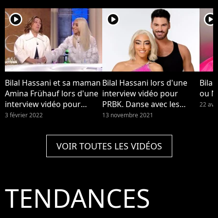
player2
player2
player2
Bilal Hassani et sa maman
Bilal Hassani lors d'une
Bilal
Amina Frühauf lors d'une
interview vidéo pour
ou N
interview vidéo pour
PRBK. Danse avec les
22 avr
PRBK. Dans Quotidien,
stars 2021 : Jordan
3 février 2022
13 novembre 2021
elle a évoqué son papa
Mouillerac avoue "Je ne
décédé à qui elle dédie
suis pas sûr que tous les
VOIR TOUTES LES VIDÉOS
son livre Être mère.
danseurs auraient dit
oui..." de danser avec un
homme
TENDANCES