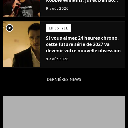
Robbie Williams, Jul et Damso
cette année ?
9 août 2026
player2
LIFESTYLE
Si vous aimez 24 heures chrono,
cette future série de 2027 va
devenir votre nouvelle obsession
9 août 2026
DERNIÈRES NEWS