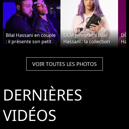
Bilal Hassani en couple
DCM Jennyfer x Bilal
DCM
: il présente son petit
Hassani : la collection
Has
ami Cassem
capsule de vêtements à
cap
shopper dès ce
sho
vendredi 29 novembre
ven
VOIR TOUTES LES PHOTOS
2019
201
DERNIÈRES
VIDÉOS