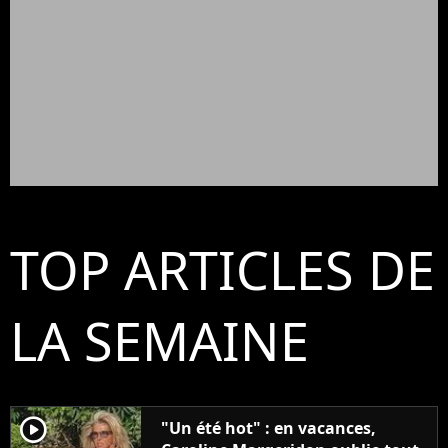
TOP ARTICLES DE
LA SEMAINE
player2
"Un été hot" : en vacances,