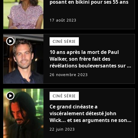
posant en bikini pour ses 55 ans
17 août 2023
player2
CINÉ SÉRIE
10 ans après la mort de Paul
Walker, son frère fait des
révélations bouleversantes sur la
réaction des acteurs de Fast and
26 novembre 2023
Furious
player2
CINÉ SÉRIE
Ce grand cinéaste a
viscéralement détesté John
Wick... et ses arguments ne sont
pas si bêtes
22 juin 2023