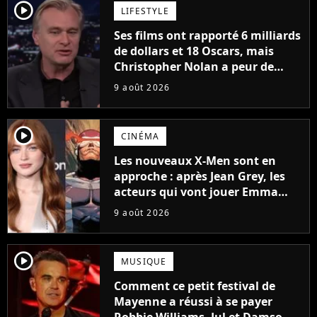
player2
LIFESTYLE
Ses films ont rapporté 6 milliards
de dollars et 18 Oscars, mais
Christopher Nolan a peur de
tourner un genre de films très
9 août 2026
particulier
player2
CINÉMA
Les nouveaux X-Men sont en
approche : après Jean Grey, les
acteurs qui vont jouer Emma
Frost et Cyclope trouvés !
9 août 2026
player2
MUSIQUE
Comment ce petit festival de
Mayenne a réussi à se payer