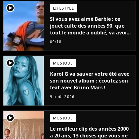
player2
LIFESTYLE
Si vous avez aimé Barbie : ce
jouet culte des années 90, que
tout le monde a oublié, va avoir
un film
09:18
player2
MUSIQUE
Karol G va sauver votre été avec
son nouvel album : écoutez son
feat avec Bruno Mars !
9 août 2026
player2
MUSIQUE
Le meilleur clip des années 2000
a 20 ans, 13 choses que vous ne