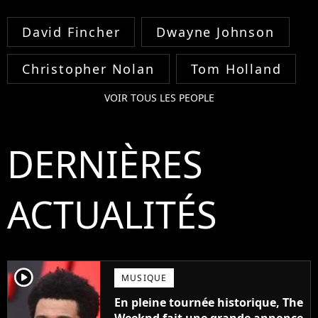
David Fincher
Dwayne Johnson
Christopher Nolan
Tom Holland
VOIR TOUS LES PEOPLE
DERNIÈRES
ACTUALITÉS
player2
MUSIQUE
En pleine tournée historique, The