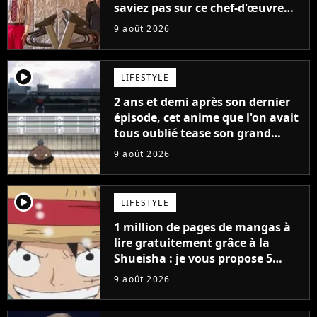
saviez pas sur ce chef-d'œuvre
qui a révolutionné YouTube
9 août 2026
player2
LIFESTYLE
2 ans et demi après son dernier
épisode, cet anime que l'on avait
tous oublié tease son grand
retour
9 août 2026
player2
LIFESTYLE
1 million de pages de mangas à
lire gratuitement grâce à la
Shueisha : je vous propose 5
mangas jamais sortis en France
9 août 2026
à découvrir absolument