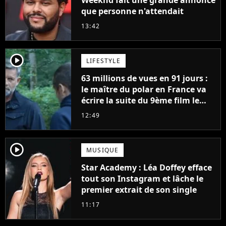
Weeknd fait une grande annonce
que personne n'attendait
13:42
player2
LIFESTYLE
63 millions de vues en 91 jours :
le maître du polar en France va
écrire la suite du 9ème film le
plus regardé sur Netflix
12:49
player2
MUSIQUE
Star Academy : Léa Doffey efface
tout son Instagram et lâche le
premier extrait de son single
11:17