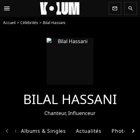
menu
newsletter
search
Accueil
Célébrités
Bilal Hassani
BILAL HASSANI
Chanteur, Influenceur
chevron_left
chevron_right
phie
Albums & Singles
Actualités
Photos