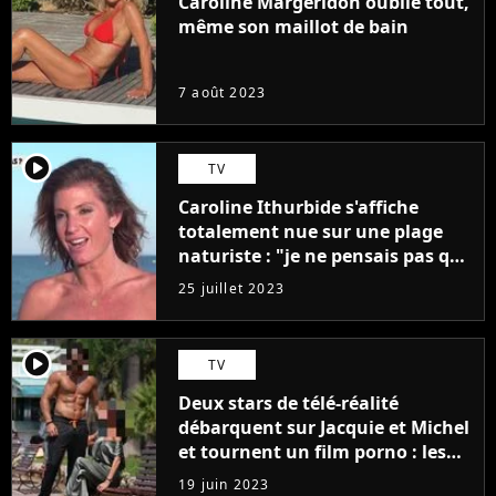
Caroline Margeridon oublie tout,
même son maillot de bain
7 août 2023
player2
TV
Caroline Ithurbide s'affiche
totalement nue sur une plage
naturiste : "je ne pensais pas que
j'arriverais à le faire..."
25 juillet 2023
player2
TV
Deux stars de télé-réalité
débarquent sur Jacquie et Michel
et tournent un film porno : les
premières images du tournage
19 juin 2023