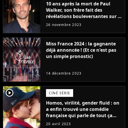
10 ans après la mort de Paul
Walker, son frère fait des
révélations bouleversantes sur la
réaction des acteurs de Fast and
26 novembre 2023
Furious
Miss France 2024 : la gagnante
déjà annoncée ! (Et ce n'est pas
un simple pronostic)
14 décembre 2023
player2
CINÉ SÉRIE
Homos, virilité, gender fluid : on
a enfin trouvé une comédie
française qui parle de tout ça
sans être super ringarde
20 avril 2023