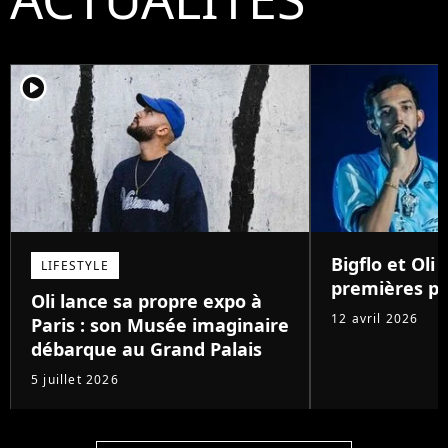
player2
Bigflo et Oli :
LIFESTYLE
premières pa
Oli lance sa propre expo à
12 avril 2026
Paris : son Musée imaginaire
débarque au Grand Palais
5 juillet 2026