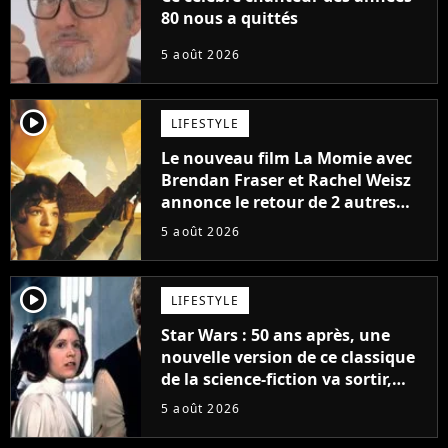
80 nous a quittés
5 août 2026
player2
LIFESTYLE
Le nouveau film La Momie avec
Brendan Fraser et Rachel Weisz
annonce le retour de 2 autres
personnages emblématiques de
5 août 2026
la saga
player2
LIFESTYLE
Star Wars : 50 ans après, une
nouvelle version de ce classique
de la science-fiction va sortir,
mais on ne la verra jamais en
5 août 2026
France