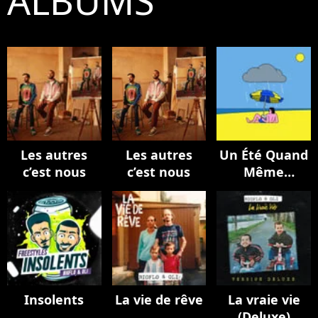
ALBUMS
Les autres
Les autres
Un Été Quand
c’est nous
c’est nous
Même
(BIGFLO & Oli
et Bon
Entendeur)
Insolents
La vie de rêve
La vraie vie
(Deluxe)