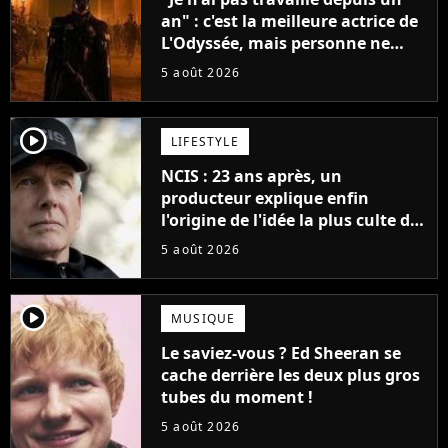
an" : c'est la meilleure actrice de
L'Odyssée, mais personne ne
veut lui donner de rôle au
5 août 2026
cinéma
player2
LIFESTYLE
NCIS : 23 ans après, un
producteur explique enfin
l'origine de l'idée la plus culte de
la série (et on ne parle pas du
5 août 2026
bateau)
player2
MUSIQUE
Le saviez-vous ? Ed Sheeran se
cache derrière les deux plus gros
tubes du moment !
5 août 2026