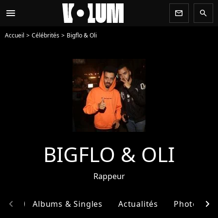
menu
newsletter
search
Accueil
Célébrités
Bigflo & Oli
BIGFLO & OLI
Rappeur
chevron_left
chevron_right
phie
Albums & Singles
Actualités
Photos