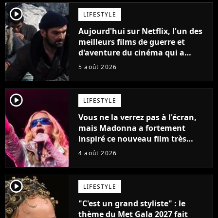
player2
LIFESTYLE
Aujourd'hui sur Netflix, l'un des
meilleurs films de guerre et
d'aventure du cinéma qui a
connu un succès retentissant à
5 août 2026
son époque
player2
LIFESTYLE
Vous ne la verrez pas à l'écran,
mais Madonna a fortement
inspiré ce nouveau film très
attendu
4 août 2026
player2
LIFESTYLE
"C'est un grand styliste" : le
thème du Met Gala 2027 fait