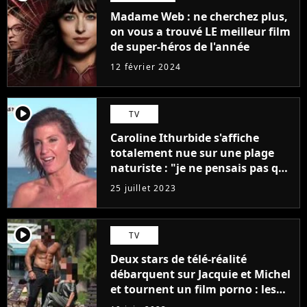
Madame Web : ne cherchez plus,
on vous a trouvé LE meilleur film
de super-héros de l'année
12 février 2024
player2
TV
Caroline Ithurbide s'affiche
totalement nue sur une plage
naturiste : "je ne pensais pas que
j'arriverais à le faire..."
25 juillet 2023
player2
TV
Deux stars de télé-réalité
débarquent sur Jacquie et Michel
et tournent un film porno : les
premières images du tournage