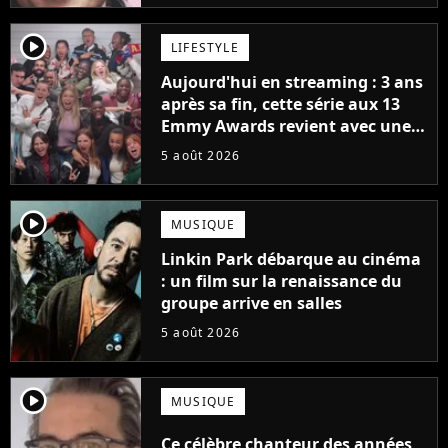
player2
LIFESTYLE
Aujourd'hui en streaming : 3 ans
après sa fin, cette série aux 13
Emmy Awards revient avec une
suite... totalement différente
5 août 2026
player2
MUSIQUE
Linkin Park débarque au cinéma
: un film sur la renaissance du
groupe arrive en salles
5 août 2026
player2
MUSIQUE
Ce célèbre chanteur des années