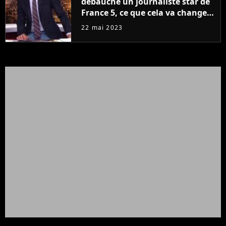
débauche un journaliste star de
France 5, ce que cela va changer
à la rentrée
22 mai 2023