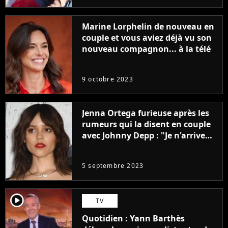
Marine Lorphelin de nouveau en
couple et vous aviez déjà vu son
nouveau compagnon... à la télé
9 octobre 2023
Jenna Ortega furieuse après les
rumeurs qui la disent en couple
avec Johnny Depp : "Je n'arrive
même pas..."
5 septembre 2023
player2
TV
Quotidien : Yann Barthès