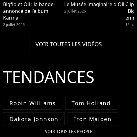
Bigflo et Oli : la bande-
Le Musée imaginaire d'Oli
Clip
annonce de l'album
: Big
2 juillet 2026
Karma
emmè
Lyon,
2 juillet 2026
15 no
Bord
VOIR TOUTES LES VIDÉOS
TENDANCES
Robin Williams
Tom Holland
Dakota Johnson
Iron Maiden
VOIR TOUS LES PEOPLE