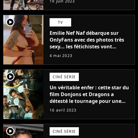
19 juin 2023
(exclu)
player2
TV
Emilie Nef Naf débarque sur
OnlyFans avec des photos très
sexy... les fétichistes vont
prendre leur pied !
4 mai 2023
player2
CINÉ SÉRIE
Un véritable enfer : cette star du
film Donjons et Dragons a
détesté le tournage pour une
raison très spéciale
16 avril 2023
player2
CINÉ SÉRIE