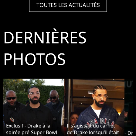
TOUTES LES ACTUALITÉS
DERNIÈRES
PHOTOS
Exclusif - Drake à la
Il s'agissait du carnet
soirée pré-Super Bowl
de Drake lorsqu'il était
Dra