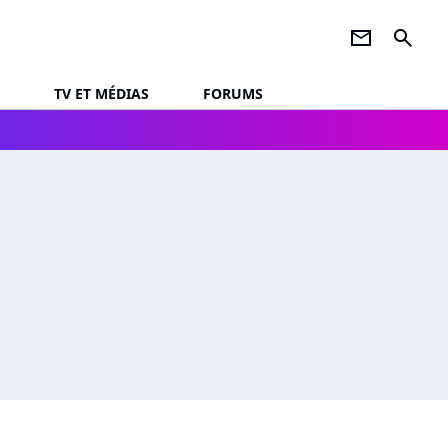
newsletter
search
TV ET MÉDIAS
FORUMS