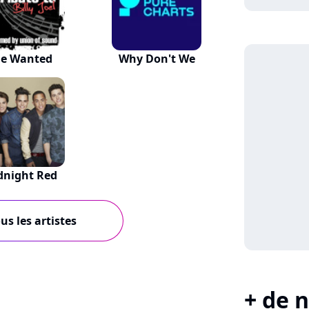
he Wanted
Why Don't We
dnight Red
us les artistes
+ de n