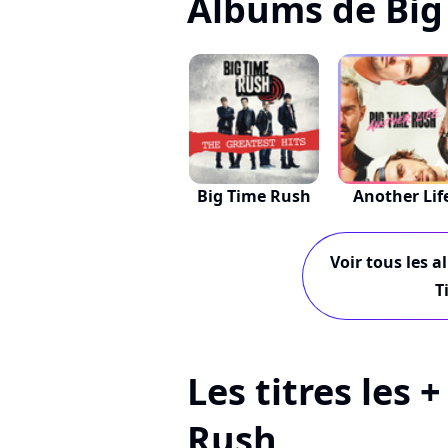
Albums de Big
Big Time Rush
Another Lif
Voir tous les a
T
Les titres les 
Rush