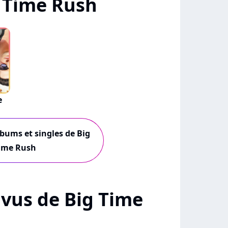
 Time Rush
e
lbums et singles de Big
ime Rush
+ vus de Big Time