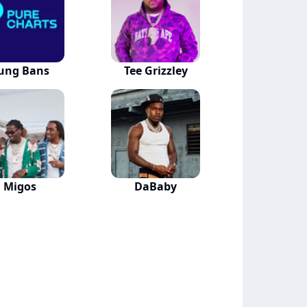
ung Bans
Tee Grizzley
Migos
DaBaby