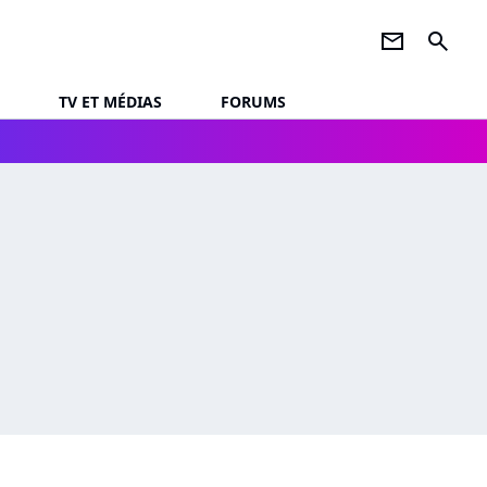
newsletter
search
TV ET MÉDIAS
FORUMS