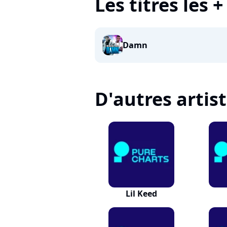
Les titres les 
Damn
D'autres artis
Lil Keed