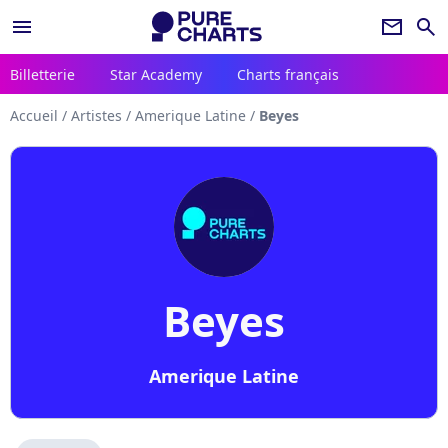
menu
newsletter
search
Billetterie
Star Academy
Charts français
Accueil
/
Artistes
/
Amerique Latine
/
Beyes
Beyes
Amerique Latine