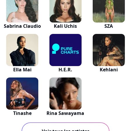
Sabrina Claudio
Kali Uchis
SZA
Ella Mai
H.E.R.
Kehlani
Tinashe
Rina Sawayama