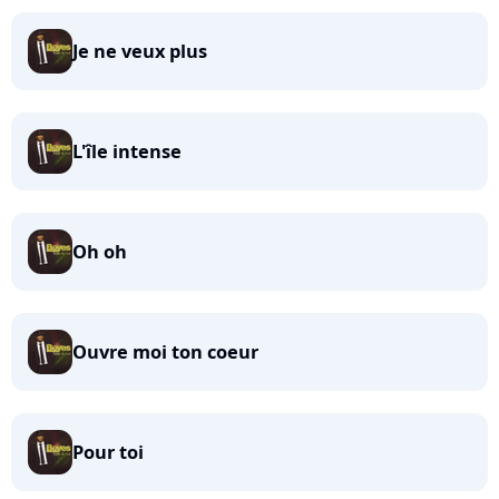
Je ne veux plus
L'île intense
Oh oh
Ouvre moi ton coeur
Pour toi