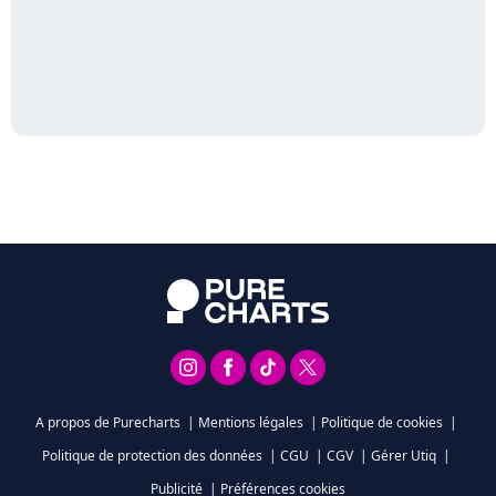
A propos de Purecharts
|
Mentions légales
|
Politique de cookies
|
Politique de protection des données
|
CGU
|
CGV
|
Gérer Utiq
|
Publicité
|
Préférences cookies