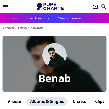
menu
newsletter
search
Billetterie
Star Academy
Charts français
Accueil
/
Artistes
/
Benab
Benab
Artiste
Albums & Singles
Charts
Clips