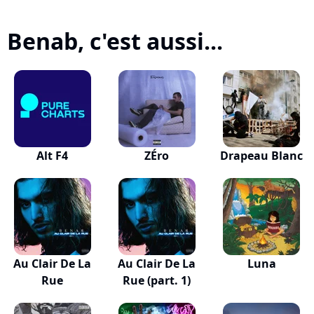
Benab, c'est aussi...
Alt F4
ZÉro
Drapeau Blanc
Au Clair De La
Au Clair De La
Luna
Rue
Rue (part. 1)