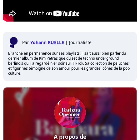
Par
Yohann RUELLE
|
Journaliste
Branché en permanence sur ses playlists, il sait aussi bien parler du
dernier album de Kim Petras que du set de techno underground
berlinois qu'il a regardé hier soir sur TikTok. Sa collection de peluches
et figurines témoigne de son amour pour les grandes icônes de la pop
culture.
A propos de