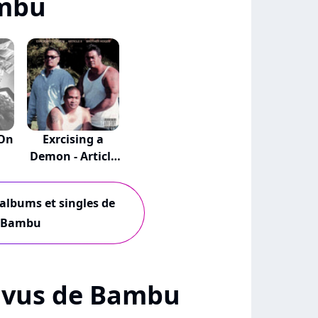
mbu
On
Exrcising a
Demon - Article
I...
 albums et singles de
Bambu
 + vus de Bambu