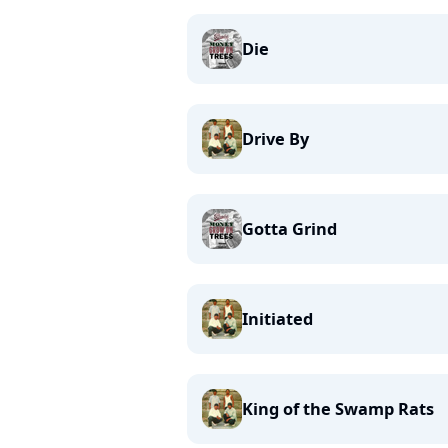
Die
Drive By
Gotta Grind
Initiated
King of the Swamp Rats