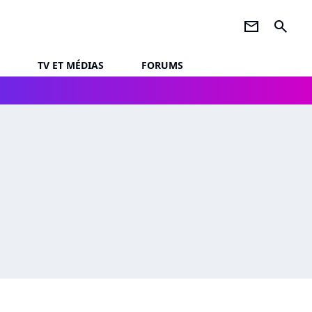
newsletter
search
TV ET MÉDIAS
FORUMS