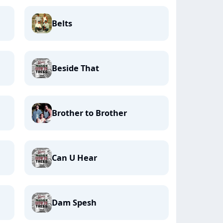
Belts
Beside That
Brother to Brother
Can U Hear
Dam Spesh