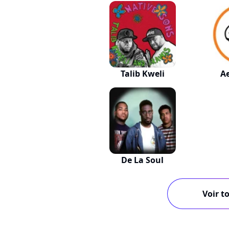
Talib Kweli
A
De La Soul
Voir to