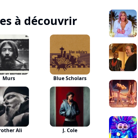
tes à découvrir
Murs
Blue Scholars
rother Ali
J. Cole