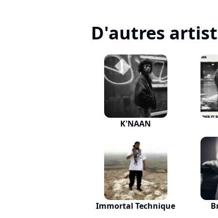
D'autres artis
K'NAAN
Immortal Technique
B