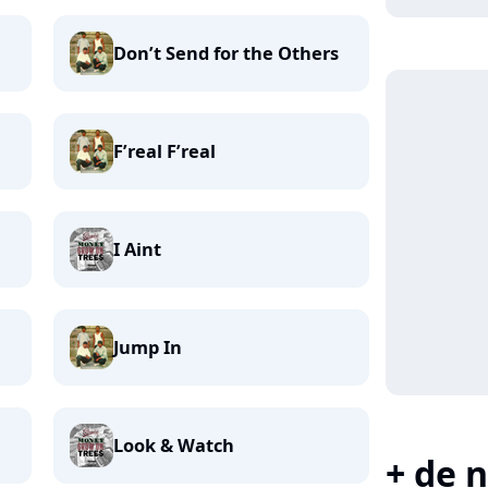
Don’t Send for the Others
F’real F’real
I Aint
Jump In
Look & Watch
+ de n