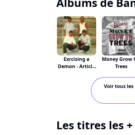
Albums de Ba
Exrcising a
Money Grow 
Demon - Article
Trees
I...
Voir tous les
Les titres les