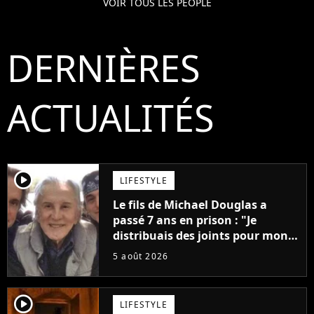
VOIR TOUS LES PEOPLE
DERNIÈRES
ACTUALITÉS
player2
LIFESTYLE
Le fils de Michael Douglas a
passé 7 ans en prison : "Je
distribuais des joints pour mon
père"
5 août 2026
player2
LIFESTYLE