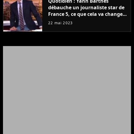
Quotidien : Yann Barthès
débauche un journaliste star de
France 5, ce que cela va changer
à la rentrée
22 mai 2023