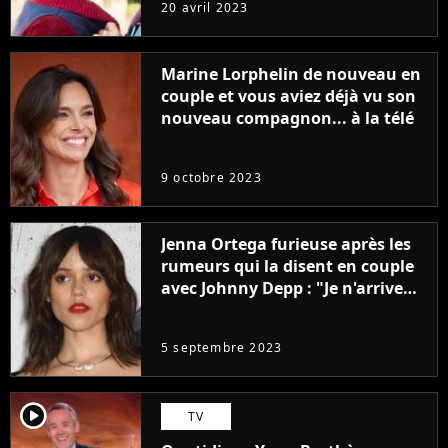
sans être super ringarde
20 avril 2023
Marine Lorphelin de nouveau en
couple et vous aviez déjà vu son
nouveau compagnon... à la télé
9 octobre 2023
Jenna Ortega furieuse après les
rumeurs qui la disent en couple
avec Johnny Depp : "Je n'arrive
même pas..."
5 septembre 2023
player2
TV