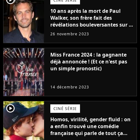
CINÉ SÉRIE
10 ans après la mort de Paul
Walker, son frère fait des
révélations bouleversantes sur la
réaction des acteurs de Fast and
26 novembre 2023
Furious
Miss France 2024 : la gagnante
déjà annoncée ! (Et ce n'est pas
un simple pronostic)
14 décembre 2023
player2
CINÉ SÉRIE
Homos, virilité, gender fluid : on
a enfin trouvé une comédie
française qui parle de tout ça