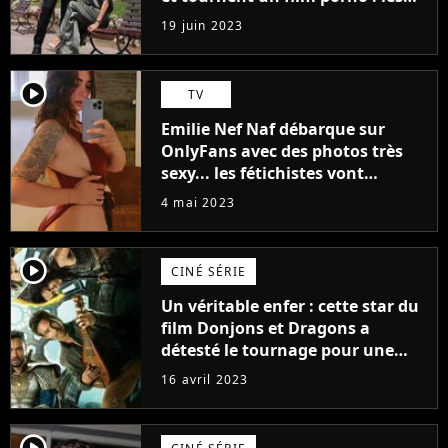
premières images du tournage
19 juin 2023
(exclu)
player2
TV
Emilie Nef Naf débarque sur
OnlyFans avec des photos très
sexy... les fétichistes vont
prendre leur pied !
4 mai 2023
player2
CINÉ SÉRIE
Un véritable enfer : cette star du
film Donjons et Dragons a
détesté le tournage pour une
raison très spéciale
16 avril 2023
player2