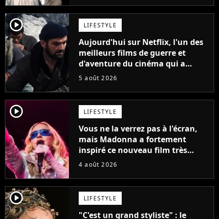
player2
LIFESTYLE
Aujourd'hui sur Netflix, l'un des
meilleurs films de guerre et
d'aventure du cinéma qui a
connu un succès retentissant à
5 août 2026
son époque
player2
LIFESTYLE
Vous ne la verrez pas à l'écran,
mais Madonna a fortement
inspiré ce nouveau film très
attendu
4 août 2026
player2
LIFESTYLE
"C'est un grand styliste" : le