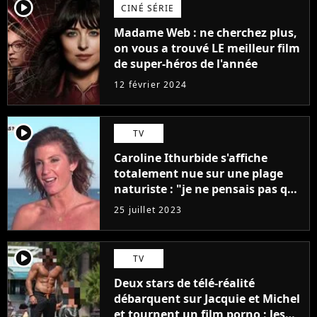
player2
CINÉ SÉRIE
Madame Web : ne cherchez plus,
on vous a trouvé LE meilleur film
de super-héros de l'année
12 février 2024
player2
TV
Caroline Ithurbide s'affiche
totalement nue sur une plage
naturiste : "je ne pensais pas que
j'arriverais à le faire..."
25 juillet 2023
player2
TV
Deux stars de télé-réalité
débarquent sur Jacquie et Michel
et tournent un film porno : les