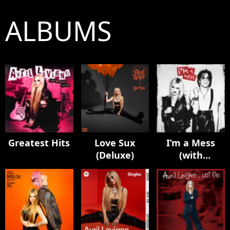
ALBUMS
Greatest Hits
Love Sux
I’m a Mess
(Deluxe)
(with
YUNGBLUD)