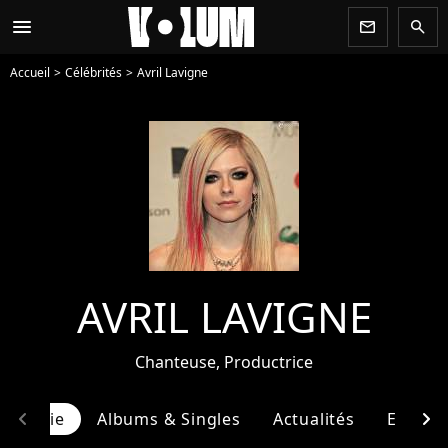
menu
newsletter
search
Accueil
Célébrités
Avril Lavigne
AVRIL LAVIGNE
Chanteuse, Productrice
chevron_left
chevron_right
ographie
Albums & Singles
Actualités
Entour