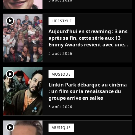
5 août 2026
player2
LIFESTYLE
Aujourd'hui en streaming : 3 ans
après sa fin, cette série aux 13
Emmy Awards revient avec une
suite... totalement différente
5 août 2026
player2
MUSIQUE
Linkin Park débarque au cinéma
: un film sur la renaissance du
groupe arrive en salles
5 août 2026
player2
MUSIQUE