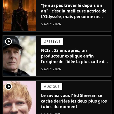
"Je n'ai pas travaillé depuis un
an" : c'est la meilleure actrice de
L'Odyssée, mais personne ne
veut lui donner de rôle au
5 août 2026
cinéma
player2
LIFESTYLE
NCIS : 23 ans après, un
producteur explique enfin
l'origine de l'idée la plus culte de
la série (et on ne parle pas du
5 août 2026
bateau)
player2
MUSIQUE
Le saviez-vous ? Ed Sheeran se
cache derrière les deux plus gros
tubes du moment !