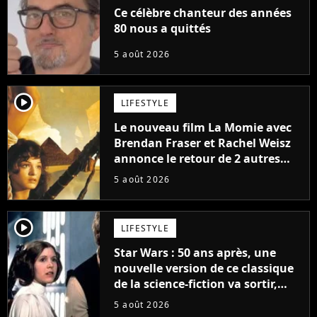
Ce célèbre chanteur des années
80 nous a quittés
5 août 2026
player2
LIFESTYLE
Le nouveau film La Momie avec
Brendan Fraser et Rachel Weisz
annonce le retour de 2 autres
personnages emblématiques de
5 août 2026
la saga
player2
LIFESTYLE
Star Wars : 50 ans après, une
nouvelle version de ce classique
de la science-fiction va sortir,
mais on ne la verra jamais en
5 août 2026
France