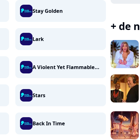
Stay Golden
+ de n
Lark
A Violent Yet Flammable...
Stars
Back In Time