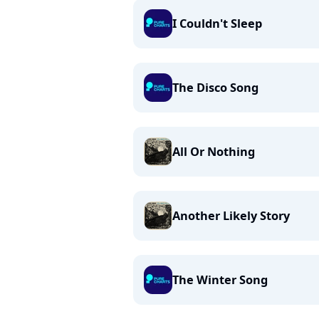
I Couldn't Sleep
The Disco Song
All Or Nothing
Another Likely Story
The Winter Song