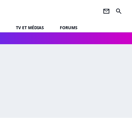
newsletter
search
TV ET MÉDIAS
FORUMS