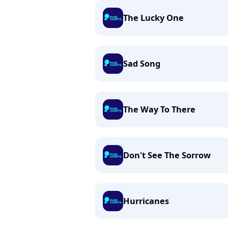
The Lucky One
Sad Song
The Way To There
Don't See The Sorrow
Hurricanes