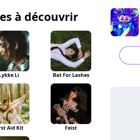
tes à découvrir
Lykke Li
Bat For Lashes
rst Aid Kit
Feist