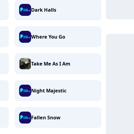
Dark Halls
Where You Go
Take Me As I Am
Night Majestic
Fallen Snow