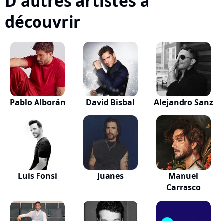
D'autres artistes à
découvrir
Pablo Alborán
David Bisbal
Alejandro Sanz
Luis Fonsi
Juanes
Manuel
Carrasco