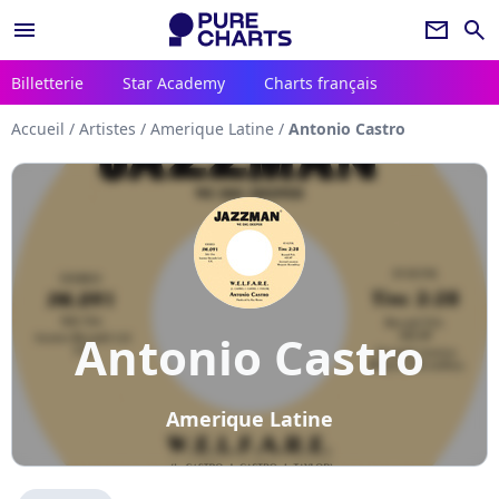
menu
newsletter
search
Billetterie
Star Academy
Charts français
Accueil
/
Artistes
/
Amerique Latine
/
Antonio Castro
Antonio Castro
Amerique Latine