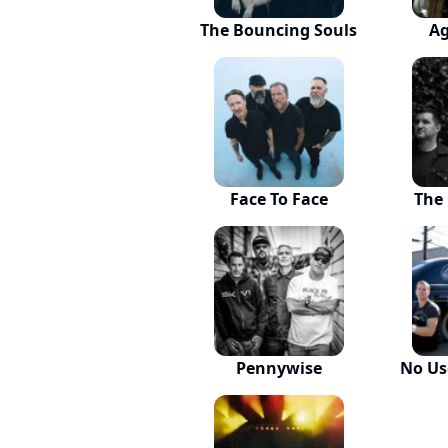
The Bouncing Souls
Ag
Face To Face
The
Pennywise
No Us