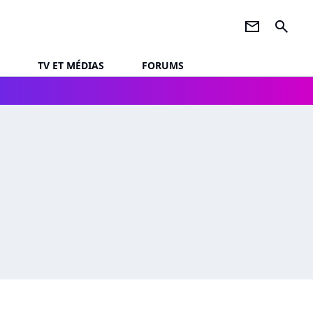
newsletter
search
TV ET MÉDIAS
FORUMS