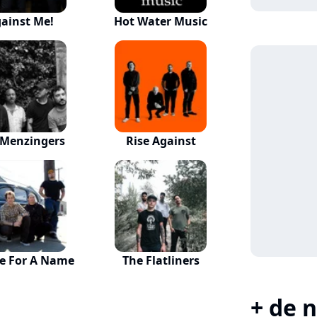
ainst Me!
Hot Water Music
 Menzingers
Rise Against
e For A Name
The Flatliners
+ de n