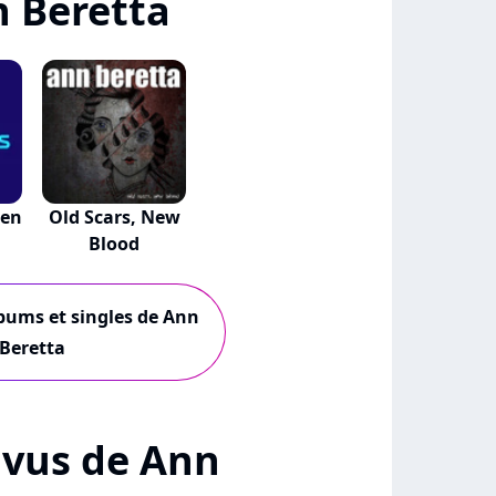
 Beretta
len
Old Scars, New
Blood
lbums et singles de Ann
Beretta
+ vus de Ann