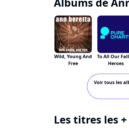
Albums de Ann
Wild, Young And
To All Our Fal
Free
Heroes
Voir tous les a
Les titres les 