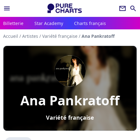
menu
newsletter
search
Billetterie
Star Academy
Charts français
Accueil
/
Artistes
/
Variété française
/
Ana Pankratoff
Ana Pankratoff
Variété française