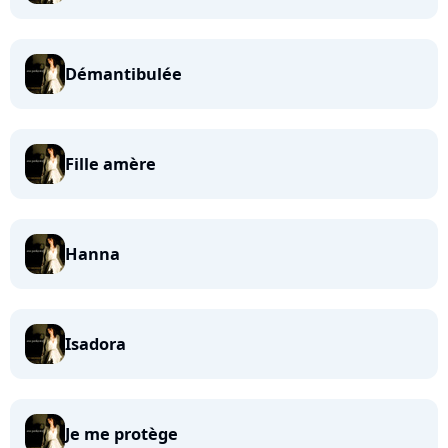
Démantibulée
Fille amère
Hanna
Isadora
Je me protège