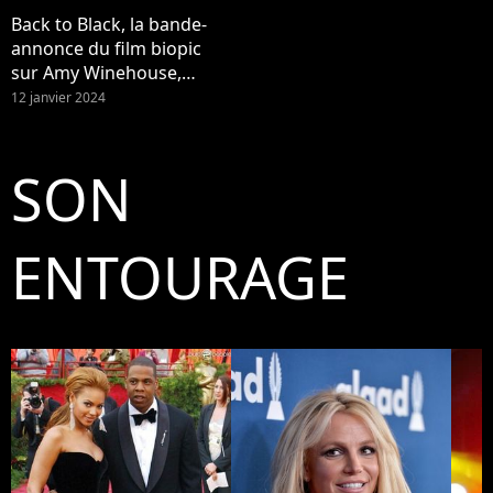
Back to Black, la bande-
annonce du film biopic
sur Amy Winehouse,
avec Marisa Abela
12 janvier 2024
SON
ENTOURAGE