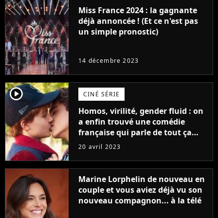
Miss France 2024 : la gagnante
déjà annoncée ! (Et ce n'est pas
un simple pronostic)
14 décembre 2023
player2
CINÉ SÉRIE
Homos, virilité, gender fluid : on
a enfin trouvé une comédie
française qui parle de tout ça
sans être super ringarde
20 avril 2023
Marine Lorphelin de nouveau en
couple et vous aviez déjà vu son
nouveau compagnon... à la télé