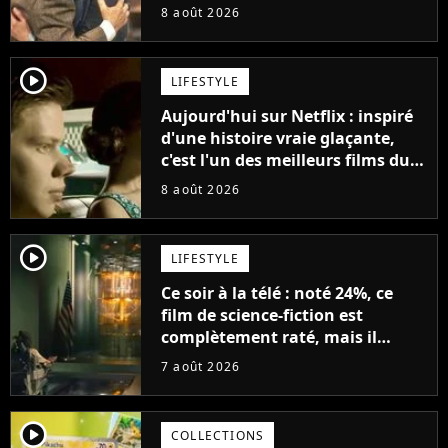
avancé jour après jour, et les
8 août 2026
jours se sont transformés en
décennies"
player2
LIFESTYLE
Aujourd'hui sur Netflix : inspiré
d'une histoire vraie glaçante,
c'est l'un des meilleurs films du
21ème siècle
8 août 2026
player2
LIFESTYLE
Ce soir à la télé : noté 24%, ce
film de science-fiction est
complètement raté, mais il
aurait pu être encore pire à
7 août 2026
cause de son acteur
player2
COLLECTIONS