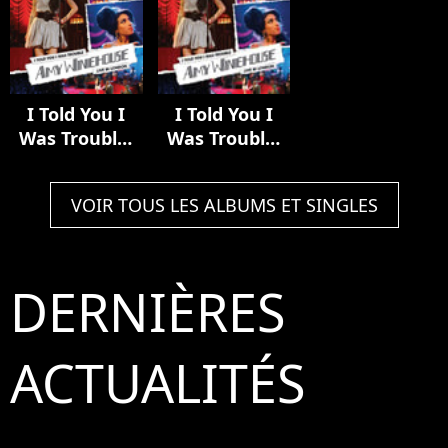
I Told You I
I Told You I
Was Trouble:
Was Trouble:
Live In London
Live In London
VOIR TOUS LES ALBUMS ET SINGLES
DERNIÈRES
ACTUALITÉS