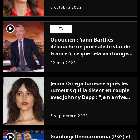
9 octobre 2023
player2
TV
Quotidien : Yann Barthès
débauche un journaliste star de
France 5, ce que cela va changer
à la rentrée
22 mai 2023
Jenna Ortega furieuse après les
rumeurs qui la disent en couple
avec Johnny Depp : "Je n'arrive
même pas..."
5 septembre 2023
player2
Gianluigi Donnarumma (PSG) et