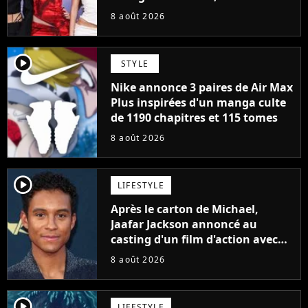
cette décision n’a pas été facile"
8 août 2026
player2
STYLE
Nike annonce 3 paires de Air Max
Plus inspirées d'un manga culte
de 1190 chapitres et 115 tomes
8 août 2026
player2
LIFESTYLE
Après le carton de Michael,
Jaafar Jackson annoncé au
casting d'un film d'action avec
Will Smith
8 août 2026
player2
LIFESTYLE