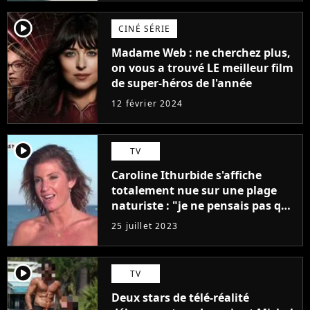
player2
CINÉ SÉRIE
Madame Web : ne cherchez plus,
on vous a trouvé LE meilleur film
de super-héros de l'année
12 février 2024
player2
TV
Caroline Ithurbide s'affiche
totalement nue sur une plage
naturiste : "je ne pensais pas que
j'arriverais à le faire..."
25 juillet 2023
player2
TV
Deux stars de télé-réalité