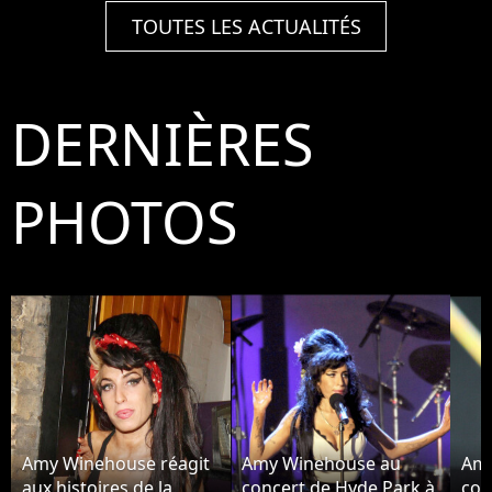
TOUTES LES ACTUALITÉS
DERNIÈRES
PHOTOS
Amy Winehouse réagit
Amy Winehouse au
Amy
aux histoires de la
concert de Hyde Park à
con