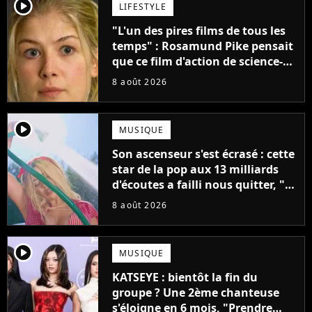
player2
LIFESTYLE
"L'un des pires films de tous les
temps" : Rosamund Pike pensait
que ce film d'action de science-
fiction avec Dwayne Johnson
8 août 2026
mettrait fin à sa carrière
player2
MUSIQUE
Son ascenseur s'est écrasé : cette
star de la pop aux 13 milliards
d'écoutes a failli nous quitter, "Je
pensais ne plus jamais chanter"
8 août 2026
player2
MUSIQUE
KATSEYE : bientôt la fin du
groupe ? Une 2ème chanteuse
s'éloigne en 6 mois, "Prendre