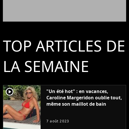
TOP ARTICLES DE
LA SEMAINE
player2
"Un été hot" : en vacances,
Caroline Margeridon oublie tout,
même son maillot de bain
7 août 2023