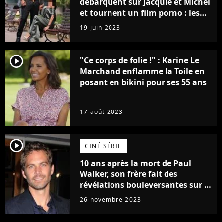
débarquent sur Jacquie et Michel
et tournent un film porno : les
premières images du tournage
19 juin 2023
(exclu)
player2
"Ce corps de folie !" : Karine Le
Marchand enflamme la Toile en
posant en bikini pour ses 55 ans
17 août 2023
player2
CINÉ SÉRIE
10 ans après la mort de Paul
Walker, son frère fait des
révélations bouleversantes sur la
réaction des acteurs de Fast and
26 novembre 2023
Furious