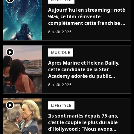
Aujourd'hui en streaming : noté
94%, ce film réinvente
complètement cette franchise de
science-fiction vieille de 40 ans
8 août 2026
player2
MUSIQUE
Après Marine et Helena Bailly,
cette candidate de la Star
Academy adorée du public
annonce son premier album,
8 août 2026
"C'est tellement puissant"
player2
LIFESTYLE
Ils sont mariés depuis 75 ans,
c'est le couple le plus durable
d'Hollywood : "Nous avons