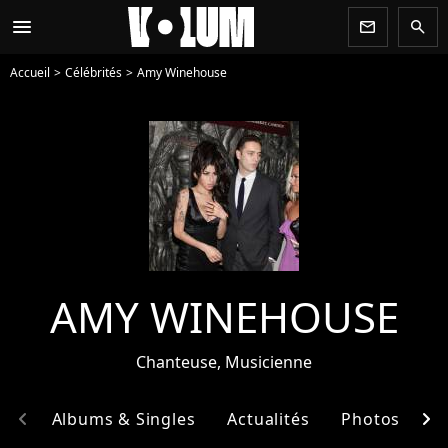
menu
newsletter
search
Accueil
Célébrités
Amy Winehouse
AMY WINEHOUSE
Chanteuse, Musicienne
chevron_left
chevron_right
hie
Albums & Singles
Actualités
Photos
E