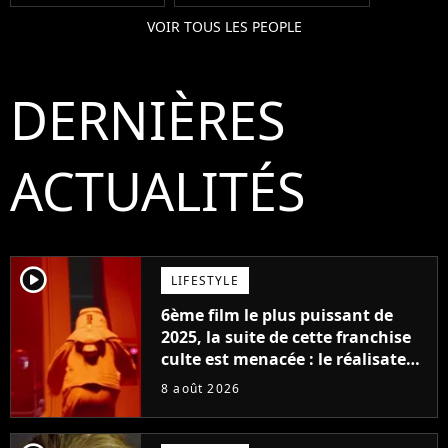
VOIR TOUS LES PEOPLE
DERNIÈRES
ACTUALITÉS
player2
LIFESTYLE
6ème film le plus puissant de
2025, la suite de cette franchise
culte est menacée : le réalisateur
claque la porte pour "différends
8 août 2026
créatifs"