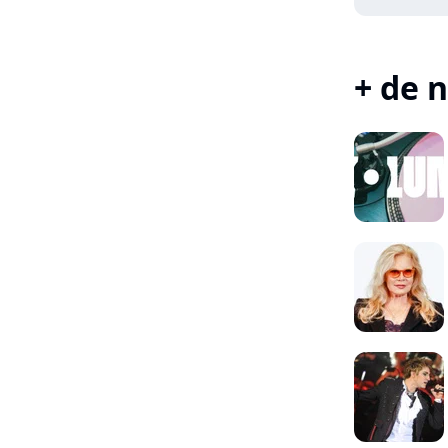
+ de n