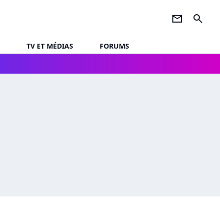
newsletter
search
TV ET MÉDIAS
FORUMS