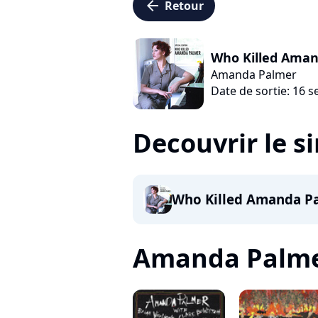
arrow_left
Retour
Who Killed Ama
Amanda Palmer
Date de sortie: 16 
Decouvrir le s
Who Killed Amanda P
Amanda Palmer,