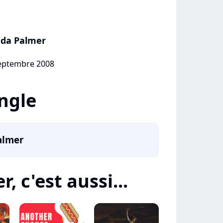
nda Palmer
septembre 2008
ingle
almer
 c'est aussi...