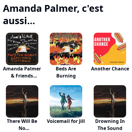
Amanda Palmer, c'est
aussi...
Amanda Palmer
Beds Are
Another Chance
& Friends
Burning
Prese...
There Will Be
Voicemail for Jill
Drowning In
No
The Sound