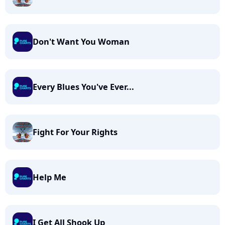
Don't Want You Woman
Every Blues You've Ever...
Fight For Your Rights
Help Me
I Get All Shook Up