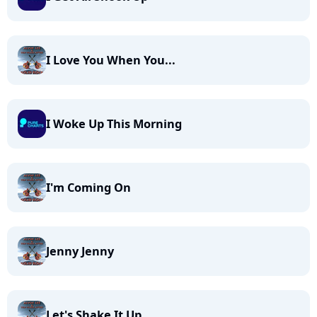
I Love You When You...
I Woke Up This Morning
I'm Coming On
Jenny Jenny
Let's Shake It Up