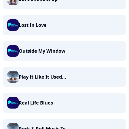
Lost In Love
Outside My Window
Play It Like It Used...
Real Life Blues
Rock & Roll Music To...