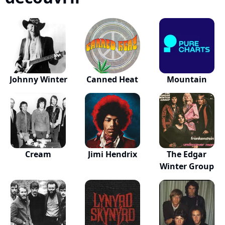
Johnny Winter
Canned Heat
Mountain
Cream
Jimi Hendrix
The Edgar
Winter Group