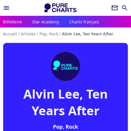
menu
newsletter
search
Billetterie
Star Academy
Charts français
Accueil
/
Artistes
/
Pop, Rock
/
Alvin Lee, Ten Years After
Alvin Lee, Ten
Years After
Pop, Rock