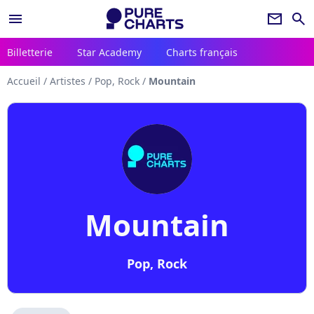
menu
newsletter
search
Billetterie
Star Academy
Charts français
Accueil
/
Artistes
/
Pop, Rock
/
Mountain
Mountain
Pop, Rock