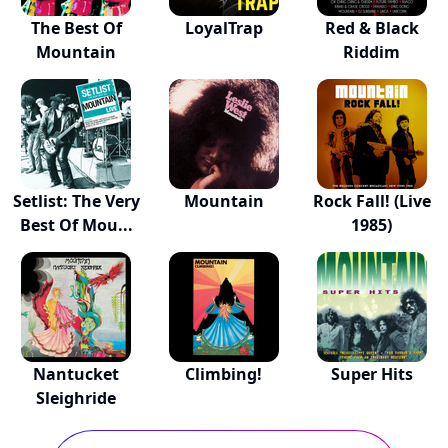
The Best Of
LoyalTrap
Red & Black
Mountain
Riddim
Setlist: The Very
Mountain
Rock Fall! (Live
Best Of Mou...
1985)
Nantucket
Climbing!
Super Hits
Sleighride