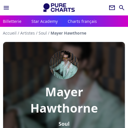
menu
newsletter
search
Billetterie
Star Academy
Charts français
Accueil
/
Artistes
/
Soul
/
Mayer Hawthorne
Mayer
Hawthorne
Soul