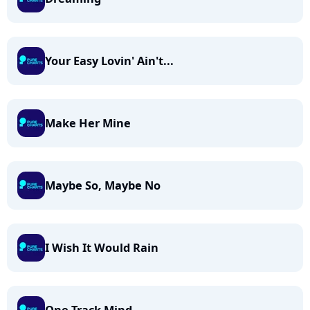
Your Easy Lovin' Ain't...
Make Her Mine
Maybe So, Maybe No
I Wish It Would Rain