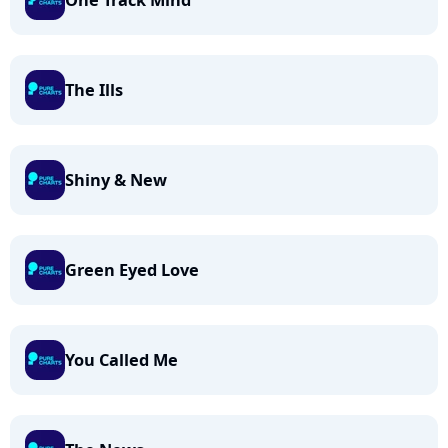
One Track Mind
The Ills
Shiny & New
Green Eyed Love
You Called Me