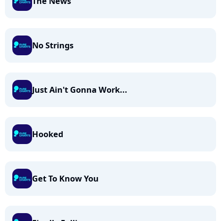
The News
No Strings
Just Ain't Gonna Work...
Hooked
Get To Know You