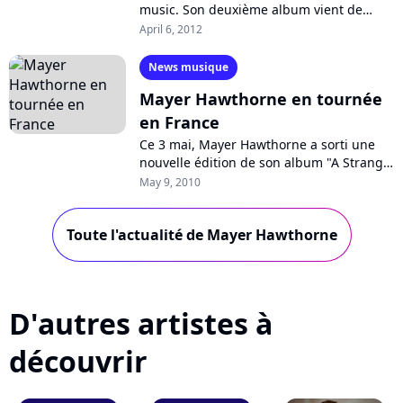
music. Son deuxième album vient de
sortir. Pure Charts vous propose d'écouter
April 6, 2012
le premier single rétro-chic.
News musique
Mayer Hawthorne en tournée
en France
Ce 3 mai, Mayer Hawthorne a sorti une
nouvelle édition de son album "A Strange
Arrangement". Deux nouveaux titres ainsi
May 9, 2010
que deux remixes sont à écouter....
Toute l'actualité de Mayer Hawthorne
D'autres artistes à
découvrir