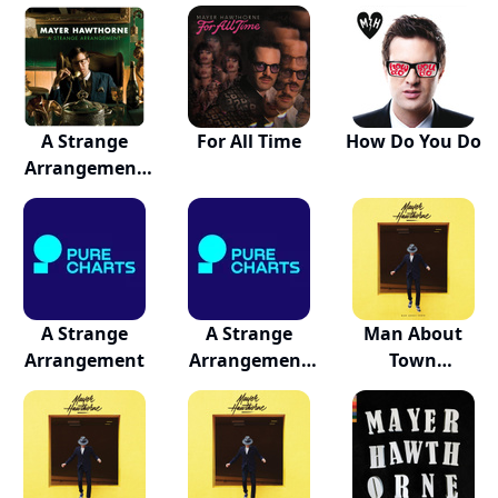
(deluxe...
A Strange
For All Time
How Do You Do
Arrangement
(deluxe...
A Strange
A Strange
Man About
Arrangement
Arrangement
Town
Instrum...
(Commentary)