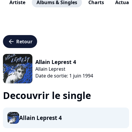
Artiste
Albums & Singles
Charts
Actuali
arrow_left
Retour
Allain Leprest 4
Allain Leprest
Date de sortie: 1 juin 1994
Decouvrir le single
Allain Leprest 4