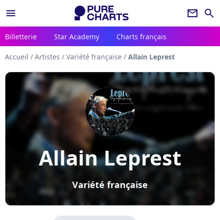
menu
newsletter
search
Billetterie
Star Academy
Charts français
Accueil
/
Artistes
/
Variété française
/
Allain Leprest
Allain Leprest
Variété française