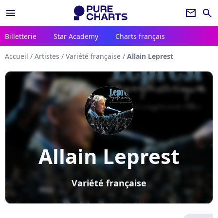
menu
newsletter
search
Billetterie
Star Academy
Charts français
Accueil
/
Artistes
/
Variété française
/
Allain Leprest
Allain Leprest
Variété française