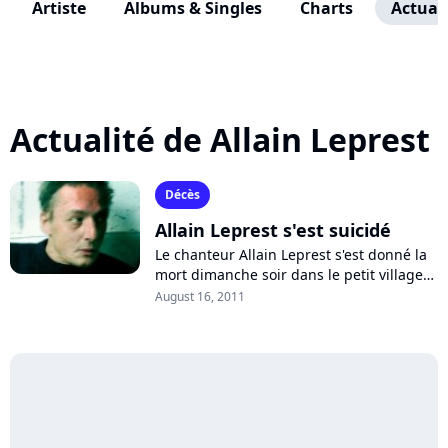
Artiste
Albums & Singles
Charts
Actuali
Actualité de Allain Leprest
Décès
Allain Leprest s'est suicidé
Le chanteur Allain Leprest s'est donné la
mort dimanche soir dans le petit village
de Jean Ferrat en Ardèche, où il venait de
August 16, 2011
donner un concert, invité...