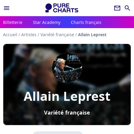
menu
newsletter
search
Billetterie
Star Academy
Charts français
Accueil
/
Artistes
/
Variété française
/
Allain Leprest
Allain Leprest
Variété française