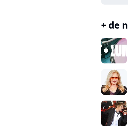
+ de n