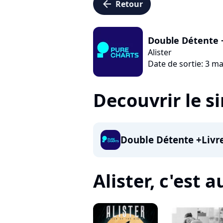
arrow_left
Retour
Double Détente +
Alister
Date de sortie: 3 m
Decouvrir le s
Double Détente +Livre
Alister, c'est au