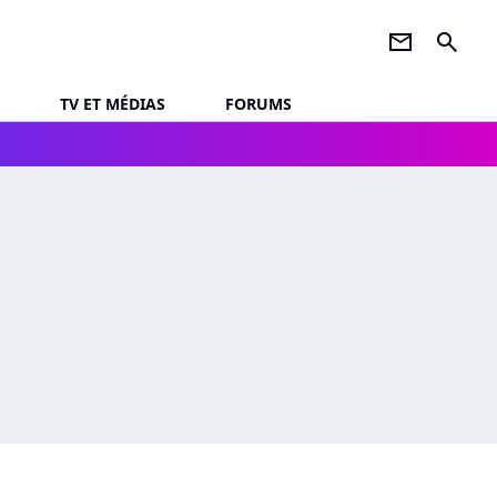
newsletter
search
TV ET MÉDIAS
FORUMS