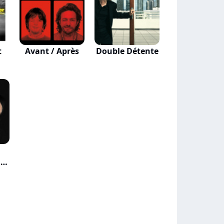
t
Avant / Après
Double Détente
 Le