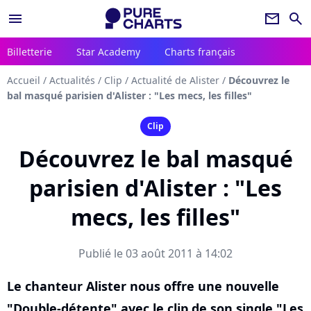
menu
newsletter
search
Billetterie
Star Academy
Charts français
Accueil
/
Actualités
/
Clip
/
Actualité de Alister
/
Découvrez le
bal masqué parisien d'Alister : "Les mecs, les filles"
Clip
Découvrez le bal masqué
parisien d'Alister : "Les
mecs, les filles"
Publié le 03 août 2011 à 14:02
Le chanteur Alister nous offre une nouvelle
"Double-détente" avec le clip de son single "Les