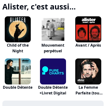
Alister, c'est aussi...
Child of the
Mouvement
Avant / Après
Night
perpétuel
Double Détente
Double Détente
La Femme
+Livret Digital
Parfaite (tout
Le Mo...