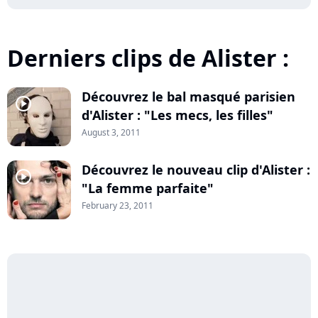
Derniers clips de Alister :
Découvrez le bal masqué parisien
player2
d'Alister : "Les mecs, les filles"
August 3, 2011
Découvrez le nouveau clip d'Alister :
player2
"La femme parfaite"
February 23, 2011