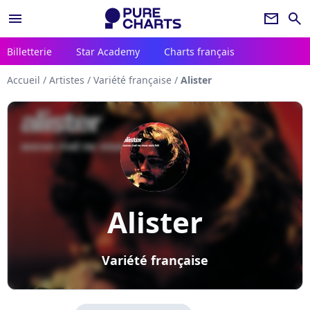
menu
newsletter
search
Billetterie
Star Academy
Charts français
Accueil
/
Artistes
/
Variété française
/
Alister
Alister
Variété française