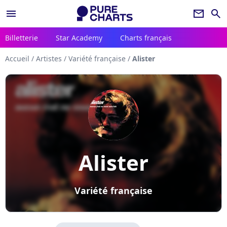
menu
newsletter
search
Billetterie
Star Academy
Charts français
Accueil
/
Artistes
/
Variété française
/
Alister
Alister
Variété française