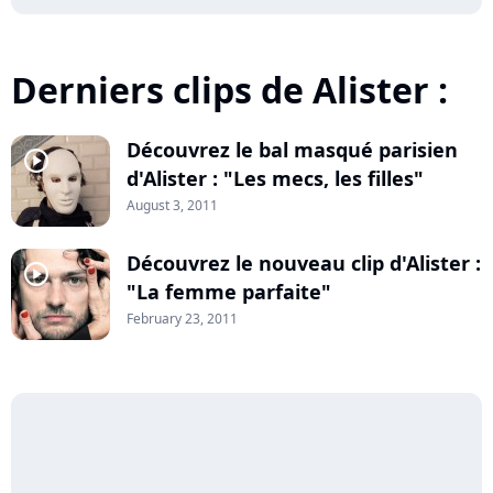
Derniers clips de Alister :
Découvrez le bal masqué parisien
player2
d'Alister : "Les mecs, les filles"
August 3, 2011
Découvrez le nouveau clip d'Alister :
player2
"La femme parfaite"
February 23, 2011