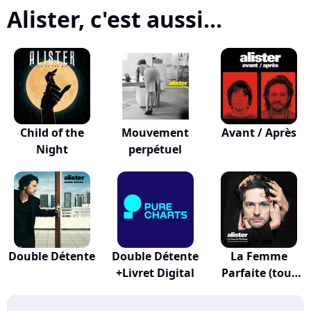
Alister, c'est aussi...
Child of the
Mouvement
Avant / Après
Night
perpétuel
Double Détente
Double Détente
La Femme
+Livret Digital
Parfaite (tout
Le Mo...