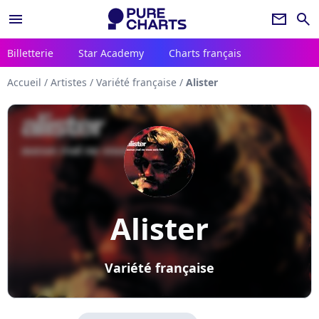
menu
newsletter
search
Billetterie
Star Academy
Charts français
Accueil
/
Artistes
/
Variété française
/
Alister
Alister
Variété française