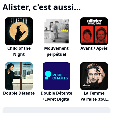
Alister, c'est aussi...
Child of the
Mouvement
Avant / Après
Night
perpétuel
Double Détente
Double Détente
La Femme
+Livret Digital
Parfaite (tout
Le Mo...