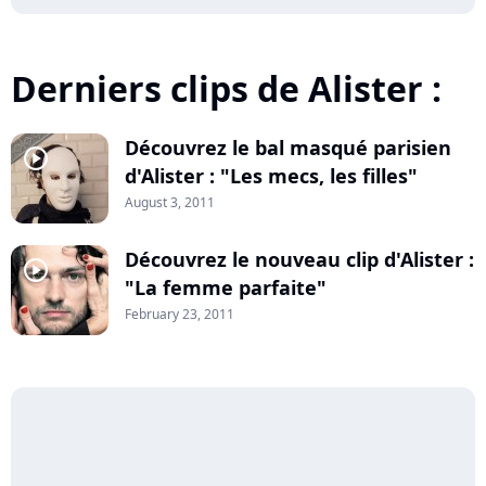
Derniers clips de Alister :
Découvrez le bal masqué parisien
player2
d'Alister : "Les mecs, les filles"
August 3, 2011
Découvrez le nouveau clip d'Alister :
player2
"La femme parfaite"
February 23, 2011