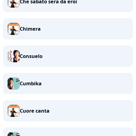
Che sabato sera da eroi
Chimera
Consuelo
Cumbika
Cuore canta