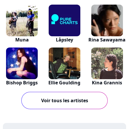
Muna
Låpsley
Rina Sawayama
Bishop Briggs
Ellie Goulding
Kina Grannis
Voir tous les artistes