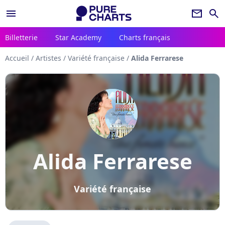
menu
newsletter
search
Billetterie
Star Academy
Charts français
Accueil
/
Artistes
/
Variété française
/
Alida Ferrarese
Alida Ferrarese
Variété française