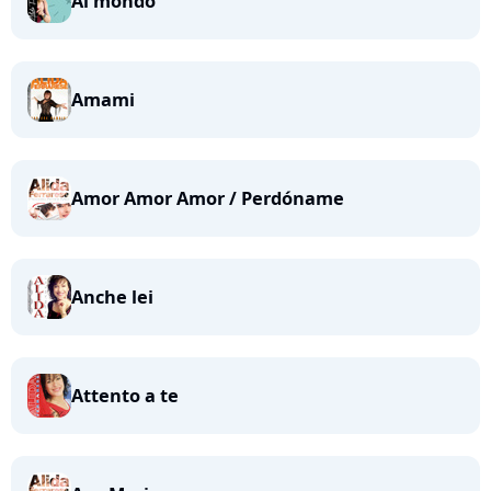
Al mondo
Amami
Amor Amor Amor / Perdóname
Anche lei
Attento a te