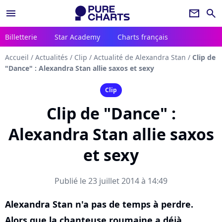
menu
newsletter
search
Billetterie
Star Academy
Charts français
Accueil
/
Actualités
/
Clip
/
Actualité de Alexandra Stan
/
Clip de
"Dance" : Alexandra Stan allie saxos et sexy
Clip
Clip de "Dance" :
Alexandra Stan allie saxos
et sexy
Publié le 23 juillet 2014 à 14:49
Alexandra Stan n'a pas de temps à perdre.
Alors que la chanteuse roumaine a déjà