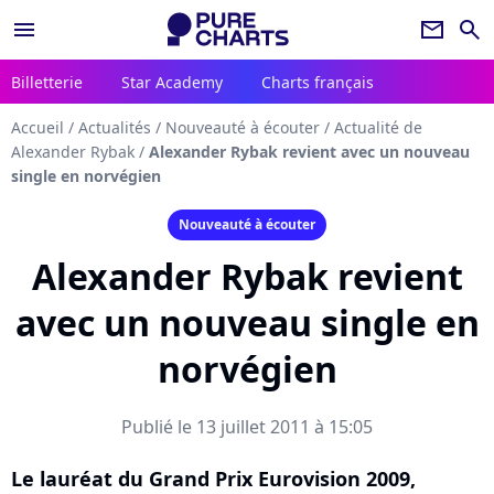
menu
newsletter
search
Billetterie
Star Academy
Charts français
Accueil
/
Actualités
/
Nouveauté à écouter
/
Actualité de
Alexander Rybak
/
Alexander Rybak revient avec un nouveau
single en norvégien
Nouveauté à écouter
Alexander Rybak revient
avec un nouveau single en
norvégien
Publié le 13 juillet 2011 à 15:05
Le lauréat du Grand Prix Eurovision 2009,