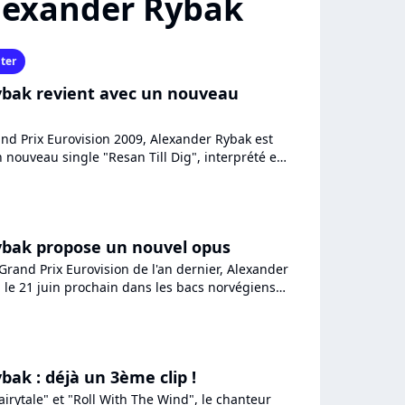
Alexander Rybak
ter
ybak revient avec un nouveau
and Prix Eurovision 2009, Alexander Rybak est
 nouveau single "Resan Till Dig", interprété en
r extrait...
ybak propose un nouvel opus
rand Prix Eurovision de l'an dernier, Alexander
 le 21 juin prochain dans les bacs norvégiens,
remier...
bak : déjà un 3ème clip !
Fairytale" et "Roll With The Wind", le chanteur