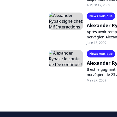
porté par la chan
August 12, 2009
News musique
Alexander Ry
Après avoir rempo
norvégien Alexan
label M6 Interacti
June 18, 2009
News musique
Alexander Ry
Il est le gagnant 
norvégien de 23 a
des charts europé
May 27, 2009