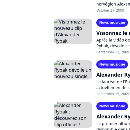
norvégien Alexan
premier album av
October 21, 2009
News musique
Visionnez le
Après la vidéo de
Rybak, dévoile ce
With The Wind" :
September 21, 2009
News musique
Alexander Ry
Le lauréat de l'E
actuellement le s
opus qui s'est cla
September 15, 2009
News musique
Alexander Ryb
Le premier albu
disponible dans 