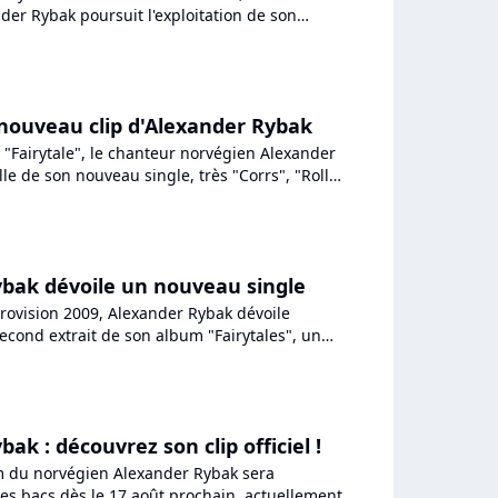
der Rybak poursuit l'exploitation de son
ec un déjà troisième...
 nouveau clip d'Alexander Rybak
 "Fairytale", le chanteur norvégien Alexander
lle de son nouveau single, très "Corrs", "Roll
 découvrez...
bak dévoile un nouveau single
urovision 2009, Alexander Rybak dévoile
econd extrait de son album "Fairytales", un
ssé Top 21 à sa...
ak : découvrez son clip officiel !
m du norvégien Alexander Rybak sera
les bacs dès le 17 août prochain, actuellement