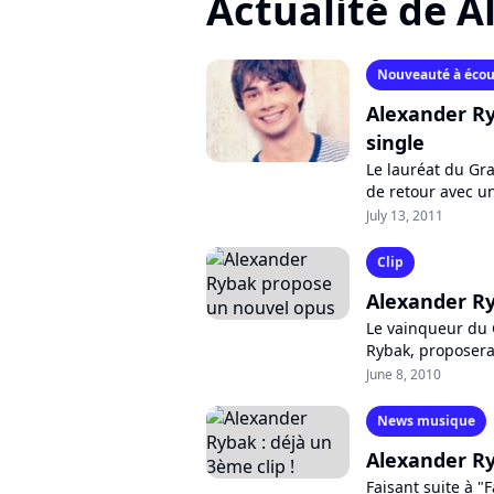
Actualité de 
Nouveauté à écou
Alexander R
single
Le lauréat du Gr
de retour avec un
norvégien, premie
July 13, 2011
Clip
Alexander R
Le vainqueur du G
Rybak, proposera
une suite à son p
June 8, 2010
News musique
Alexander Ry
Faisant suite à "