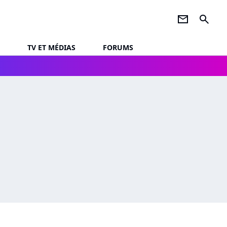
newsletter
search
TV ET MÉDIAS
FORUMS