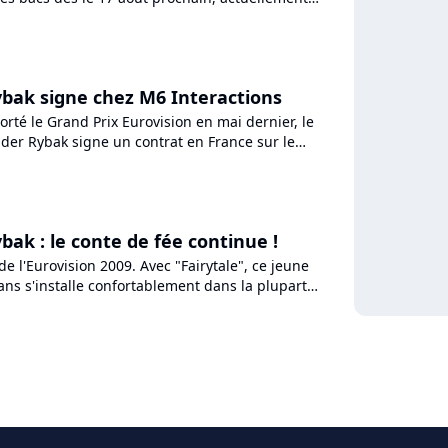
son lauréate de l'Eurovision...
bak signe chez M6 Interactions
rté le Grand Prix Eurovision en mai dernier, le
der Rybak signe un contrat en France sur le
ons, pour...
bak : le conte de fée continue !
de l'Eurovision 2009. Avec "Fairytale", ce jeune
ns s'installe confortablement dans la plupart
ens,...