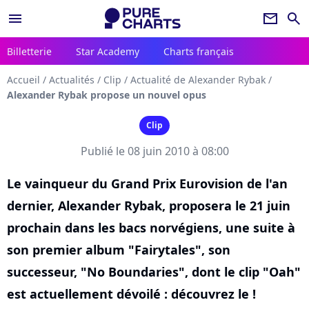
menu
newsletter
search
Billetterie
Star Academy
Charts français
Accueil
/
Actualités
/
Clip
/
Actualité de Alexander Rybak
/
Alexander Rybak propose un nouvel opus
Clip
Publié le 08 juin 2010 à 08:00
Le vainqueur du Grand Prix Eurovision de l'an
dernier, Alexander Rybak, proposera le 21 juin
prochain dans les bacs norvégiens, une suite à
son premier album "Fairytales", son
successeur, "No Boundaries", dont le clip "Oah"
est actuellement dévoilé : découvrez le !