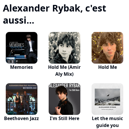
Alexander Rybak, c'est
aussi...
Memories
Hold Me (Amir
Hold Me
Aly Mix)
Beethoven Jazz
I'm Still Here
Let the music
guide you