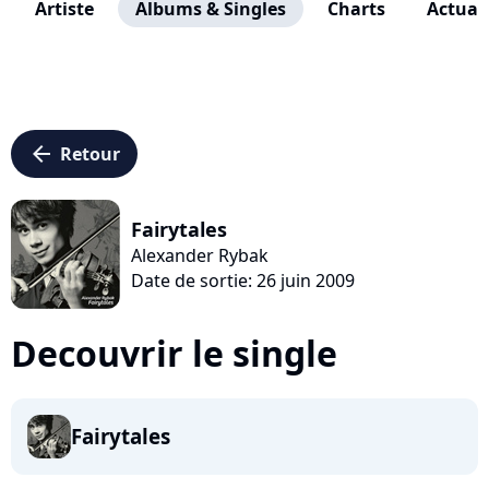
Artiste
Albums & Singles
Charts
Actuali
arrow_left
Retour
Fairytales
Alexander Rybak
Date de sortie: 26 juin 2009
Decouvrir le single
Fairytales