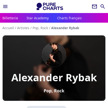
menu
newsletter
search
Billetterie
Star Academy
Charts français
Accueil
/
Artistes
/
Pop, Rock
/
Alexander Rybak
Alexander Rybak
Pop, Rock