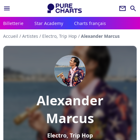
menu
newsletter
search
Billetterie
Star Academy
Charts français
Accueil
/
Artistes
/
Electro, Trip Hop
/
Alexander Marcus
Alexander
Marcus
Electro, Trip Hop