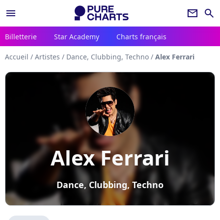
menu
newsletter
search
Billetterie
Star Academy
Charts français
Accueil
/
Artistes
/
Dance, Clubbing, Techno
/
Alex Ferrari
Alex Ferrari
Dance, Clubbing, Techno