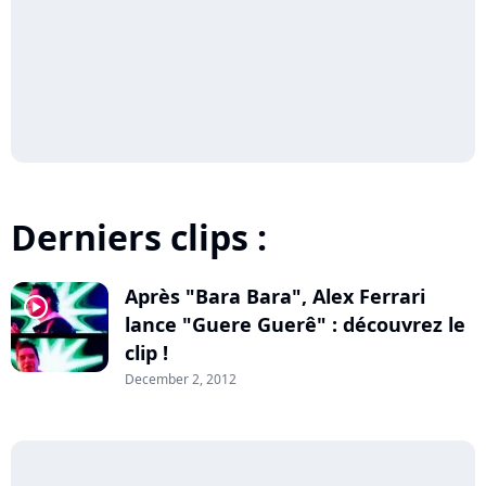
Derniers clips :
Après "Bara Bara", Alex Ferrari
player2
lance "Guere Guerê" : découvrez le
clip !
December 2, 2012