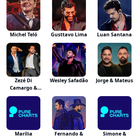
Michel Teló
Gusttavo Lima
Luan Santana
Zezé Di
Wesley Safadão
Jorge & Mateus
Camargo &
Luciano
Marília
Fernando &
Simone &