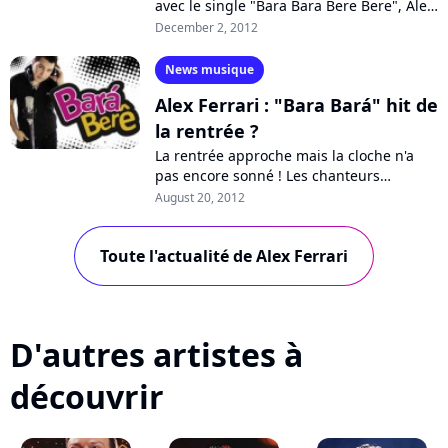
avec le single "Bara Bara Bere Bere", Alex
Ferrari est de retour avec "Guere Guêre",
December 2, 2012
envoyé aux radios le mois...
News musique
Alex Ferrari : "Bara Bará" hit de
la rentrée ?
La rentrée approche mais la cloche n'a
pas encore sonné ! Les chanteurs
brésiliens cartonnent depuis plusieurs
August 20, 2012
mois, à l'image de Michel Teló et son
titre...
Toute l'actualité de Alex Ferrari
D'autres artistes à
découvrir