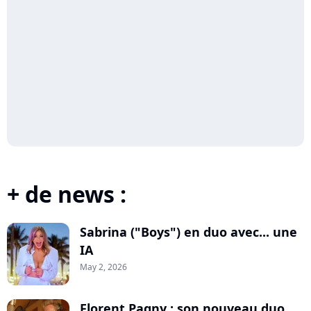
+ de news :
Sabrina ("Boys") en duo avec... une
IA
May 2, 2026
Florent Pagny : son nouveau duo