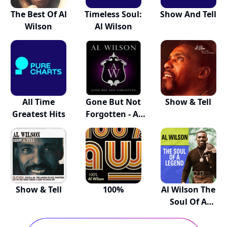
The Best Of Al
Timeless Soul:
Show And Tell
Wilson
Al Wilson
All Time
Gone But Not
Show & Tell
Greatest Hits
Forgotten - Al
W...
Show & Tell
100%
Al Wilson The
Soul Of A
Legend