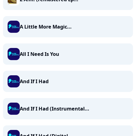
A Little More Magic...
All I Need Is You
And If I Had
And If I Had (Instrumental...