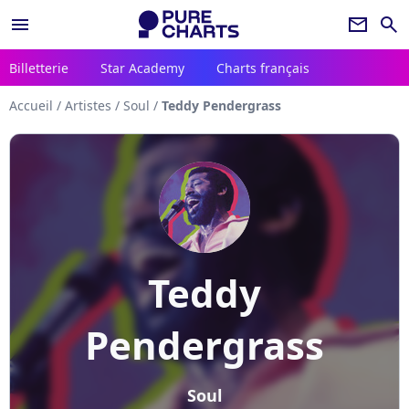
menu
newsletter
search
Billetterie
Star Academy
Charts français
Accueil
/
Artistes
/
Soul
/
Teddy Pendergrass
Teddy
Pendergrass
Soul