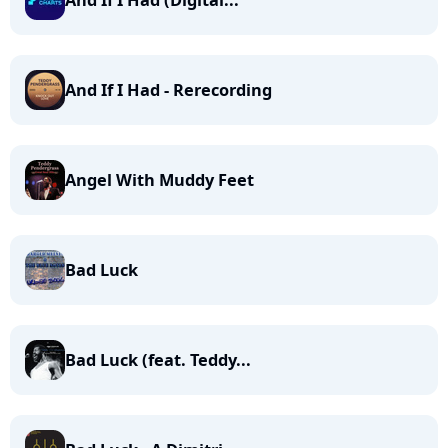
And If I Had (Digital...
And If I Had - Rerecording
Angel With Muddy Feet
Bad Luck
Bad Luck (feat. Teddy...