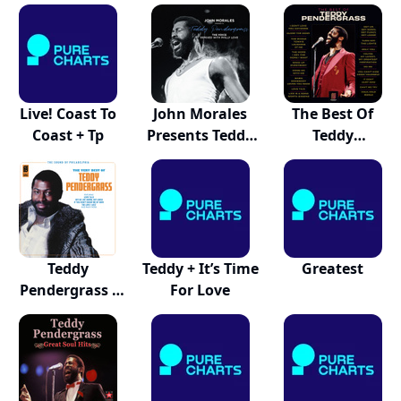
Live! Coast To
John Morales
The Best Of
Coast + Tp
Presents Teddy
Teddy
P...
Pendergrass
Teddy
Teddy + It’s Time
Greatest
Pendergrass -
For Love
The Very...