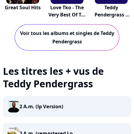
Great Soul Hits
Love Tko - The
Teddy
Very Best Of T...
Pendergrass +
Life Is A...
Voir tous les albums et singles de Teddy
Pendergrass
Les titres les + vus de
Teddy Pendergrass
2 A.m. (lp Version)
2 A.m. (remastered Lp...