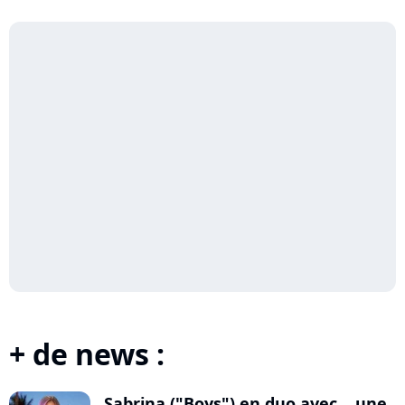
+ de news :
Sabrina ("Boys") en duo avec... une