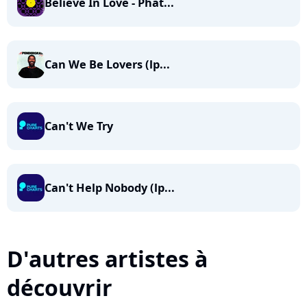
Believe In Love - Phat...
Can We Be Lovers (lp...
Can't We Try
Can't Help Nobody (lp...
D'autres artistes à
découvrir