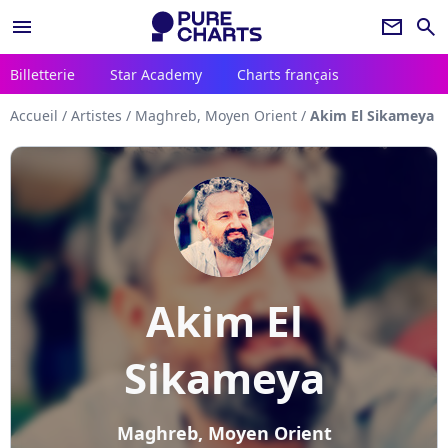
menu
newsletter
search
Billetterie
Star Academy
Charts français
Accueil
/
Artistes
/
Maghreb, Moyen Orient
/
Akim El Sikameya
Akim El
Sikameya
Maghreb, Moyen Orient