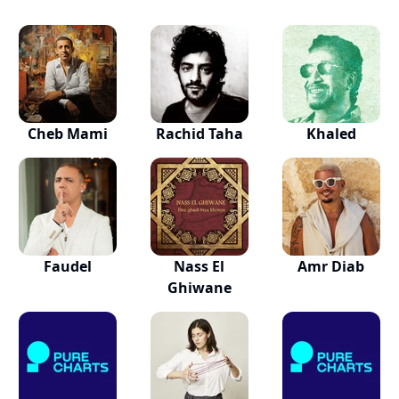
Cheb Mami
Rachid Taha
Khaled
Faudel
Nass El
Amr Diab
Ghiwane