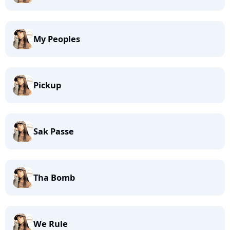
My Peoples
Pickup
Sak Passe
Tha Bomb
We Rule