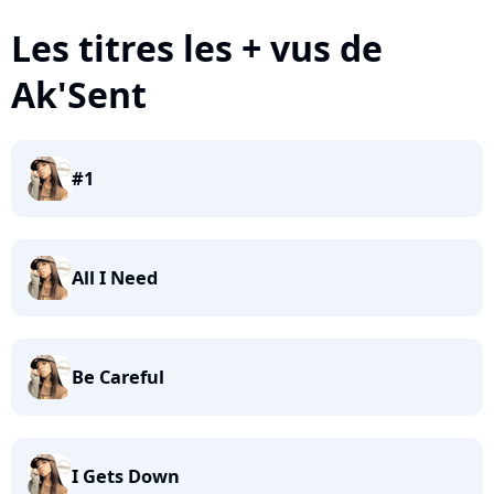
Les titres les + vus de
Ak'Sent
#1
All I Need
Be Careful
I Gets Down