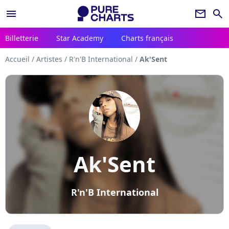
menu
newsletter
search
Billetterie
Star Academy
Charts français
Accueil
/
Artistes
/
R'n'B International
/
Ak'Sent
Ak'Sent
R'n'B International