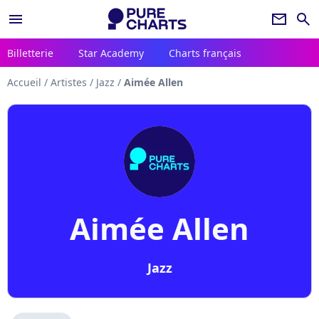
menu
newsletter
search
Billetterie
Star Academy
Charts français
Accueil
/
Artistes
/
Jazz
/
Aimée Allen
Aimée Allen
Jazz