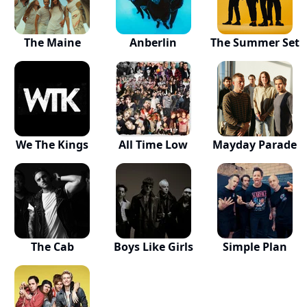
The Maine
Anberlin
The Summer Set
We The Kings
All Time Low
Mayday Parade
The Cab
Boys Like Girls
Simple Plan