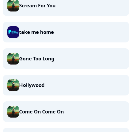
Scream For You
take me home
Gone Too Long
Hollywood
Come On Come On