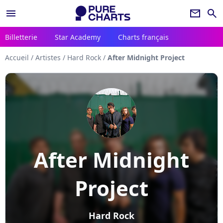
menu
newsletter
search
Billetterie
Star Academy
Charts français
Accueil
/
Artistes
/
Hard Rock
/
After Midnight Project
After Midnight
Project
Hard Rock