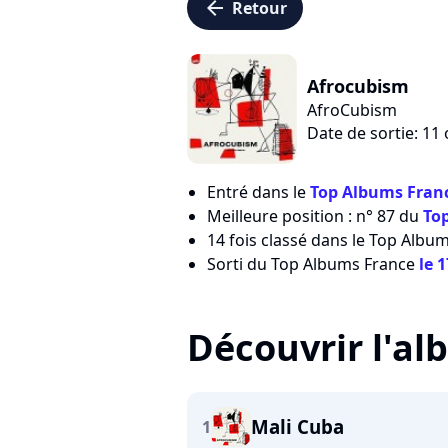
arrow_left
Retour
Afrocubism
AfroCubism
Date de sortie: 11
Entré dans le
Top Albums Franc
Meilleure position : n° 87 du
To
14 fois classé dans le Top Albu
Sorti du Top Albums France
le 
Découvrir l'a
Mali Cuba
1