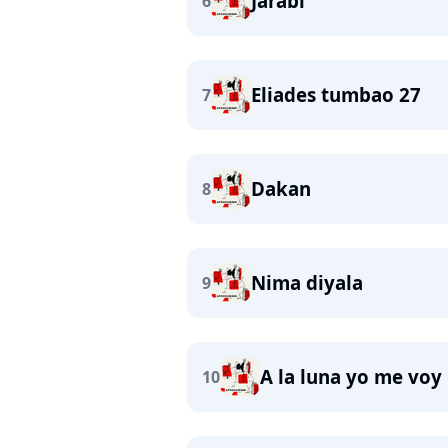
Jarabi
6
Eliades tumbao 27
7
Dakan
8
Nima diyala
9
A la luna yo me voy
10