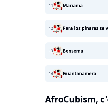
Mariama
11
Para los pinares se
12
Bensema
13
Guantanamera
14
AfroCubism, c'e