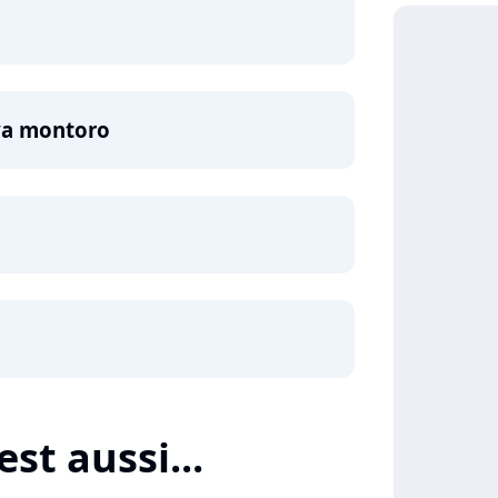
 va montoro
st aussi...