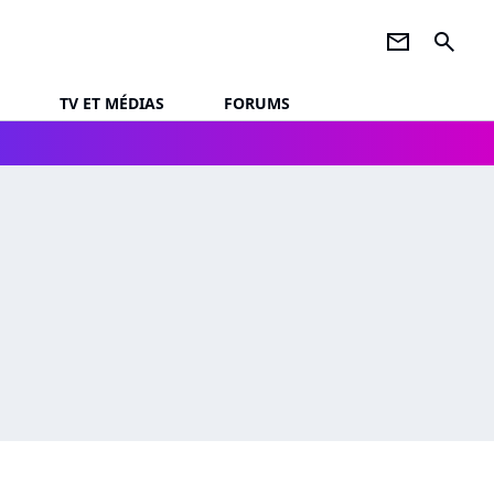
newsletter
search
TV ET MÉDIAS
FORUMS