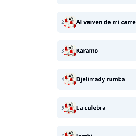
Al vaiven de mi carre
2
Karamo
3
Djelimady rumba
4
La culebra
5