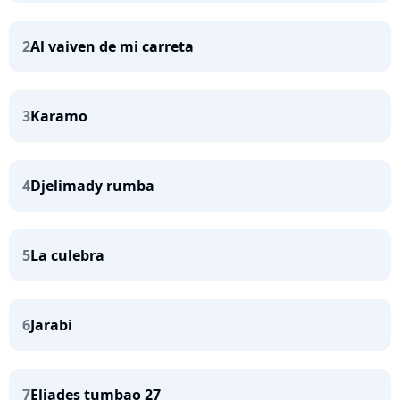
2
Al vaiven de mi carreta
3
Karamo
4
Djelimady rumba
5
La culebra
6
Jarabi
7
Eliades tumbao 27