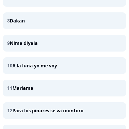
8
Dakan
9
Nima diyala
10
A la luna yo me voy
11
Mariama
12
Para los pinares se va montoro