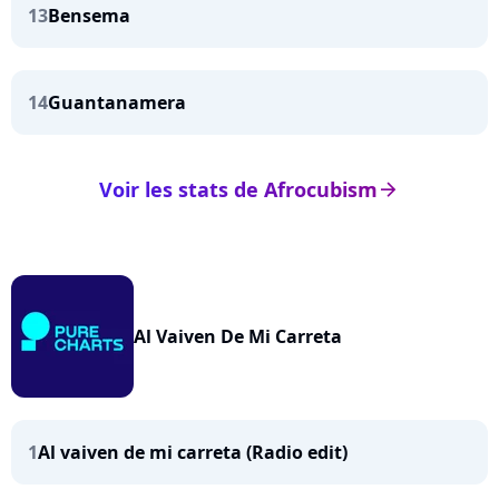
13
Bensema
14
Guantanamera
Voir les stats de Afrocubism
arrow_right
Al Vaiven De Mi Carreta
1
Al vaiven de mi carreta (Radio edit)