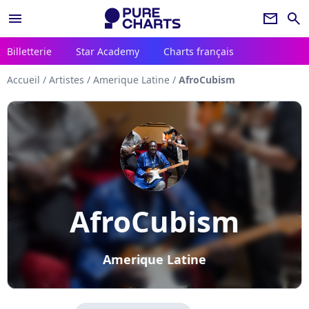
menu
newsletter
search
Billetterie
Star Academy
Charts français
Accueil
/
Artistes
/
Amerique Latine
/
AfroCubism
AfroCubism
Amerique Latine