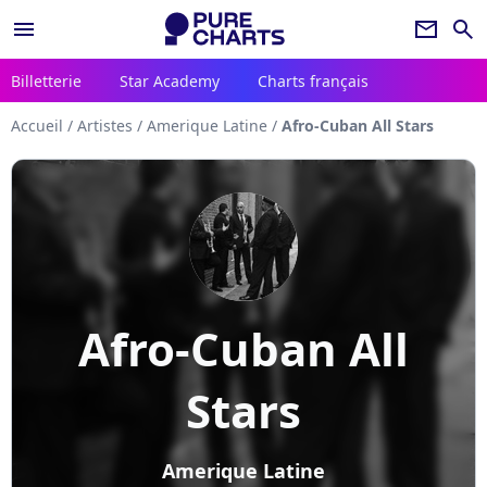
menu
newsletter
search
Billetterie
Star Academy
Charts français
Accueil
/
Artistes
/
Amerique Latine
/
Afro-Cuban All Stars
Afro-Cuban All
Stars
Amerique Latine