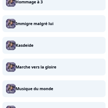
Hommage à 3
Immigre malgré lui
Kasdeide
Marche vers la gloire
Musique du monde