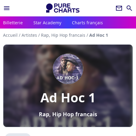
menu
newsletter
search
Billetterie
Star Academy
Charts français
Accueil
/
Artistes
/
Rap, Hip Hop francais
/
Ad Hoc 1
Ad Hoc 1
Rap, Hip Hop francais